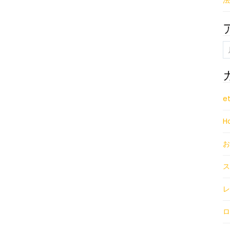
法
(フ
ァ
ー
ア
ス
ー
ト
カ
レ
イ
イ
ブ
e
ヤ
H
ー)
オ
お
ス
ス
ス
メ
レ
ロ