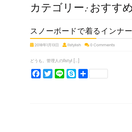
カテゴリー:
おすす
スノーボードで着るインナー
ス
ス
ス
2018年1月13日
l1stylish
0 Comments
ノ
ノ
ノ
ー
ー
ー
どうも。管理人のl1styl […]
ボ
ボ
ボ
F
T
Li
S
共
ー
ー
ー
ド
ド
ド
a
w
n
k
有
で
で
で
ス
c
itt
e
y
着
着
着
ノ
る
る
る
e
er
p
ー
イ
イ
イ
b
e
ボ
ン
ン
ン
ー
ナ
ナ
ナ
o
ド
ー
ー
ー
o
で
(フ
(フ
(フ