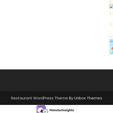
に
に
に
Restaurant WordPress Theme
By Unbox Themes