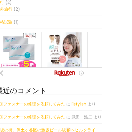
行
(2)
外旅行
(2)
格試験
(1)
最近のコメント
KKファスナーの修理を依頼してみた
に
l1stylish
より
KKファスナーの修理を依頼してみた
に
武田 浩二
より
坂の街」保土ヶ谷区の激坂ビール坂
へヒルクライ