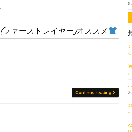
め
ス
(ファーストレイヤー)オススメ
ノ
ー
シ
る
ボ
ー
初
ド
お
で
ハ
着
Continu
2
Continue reading
る
イ
I
ン
っ
ナ
A
ー