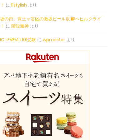
！
に
l1stylish
より
坂の街」保土ヶ谷区の激坂ビール坂
へヒルクライ
！
に
階段魔神
より
PIC LEVEVL1 101受験
に
wpmaster
より