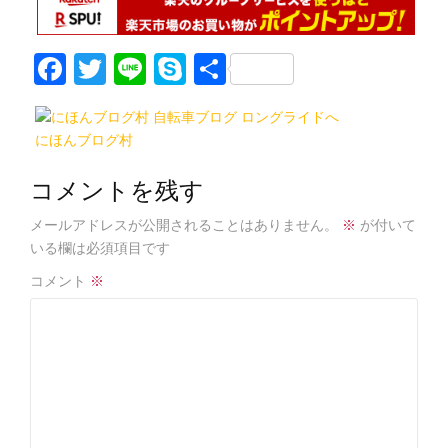
F
T
Li
S
共
a
w
n
k
有
c
itt
e
y
にほんブログ村
e
er
p
b
e
コメントを残す
o
メールアドレスが公開されることはありません。
※
が付いて
o
いる欄は必須項目です
k
コメント
※