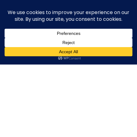
Skip
execute-stylife.com
Close
O
to
M
upload it including a road bike of l1stylish and
content
Menu
other hobbies
C
O
O
K
20170506_055006171_iOS
I
E
20170506_055006171_iOS
20170506_055006171_iOS
20170506_05500617
2018年4月15日
l1stylish
0 Comments
P
O
L
I
C
Y