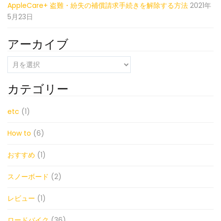
AppleCare+ 盗難・紛失の補償請求手続きを解除する方法
2021年
5月23日
アーカイブ
ア
ー
カ
カテゴリー
イ
ブ
etc
(1)
How to
(6)
おすすめ
(1)
スノーボード
(2)
レビュー
(1)
ロードバイク
(36)