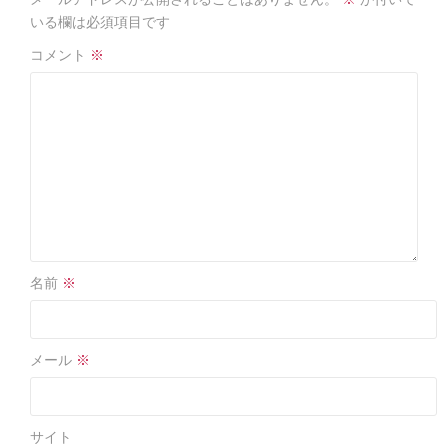
o
o
いる欄は必須項目です
k
コメント
※
名前
※
メール
※
サイト