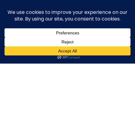
Skip
execute-stylife.com
Close
O
to
M
upload it including a road bike of l1stylish and
content
Menu
other hobbies
C
O
O
K
20170520_232950705_iOS
I
E
20170520_232950705_iOS
20170520_232950705_iOS
20170520_2329507
2018年4月11日
l1stylish
0 Comments
P
O
L
I
C
Y