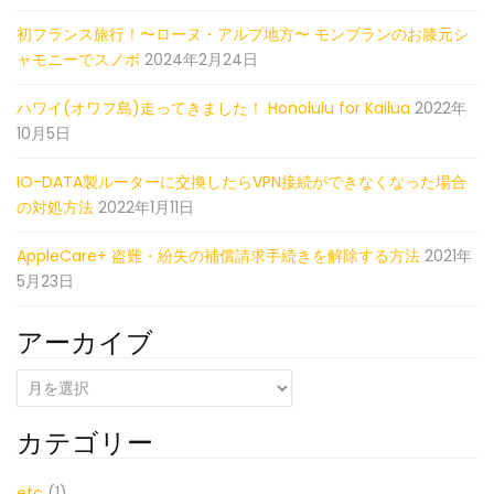
初フランス旅行！〜ローヌ・アルプ地方〜 モンブランのお膝元シ
ャモニーでスノボ
2024年2月24日
ハワイ(オワフ島)走ってきました！ Honolulu for Kailua
2022年
10月5日
IO-DATA製ルーターに交換したらVPN接続ができなくなった場合
の対処方法
2022年1月11日
AppleCare+ 盗難・紛失の補償請求手続きを解除する方法
2021年
5月23日
アーカイブ
ア
ー
カ
カテゴリー
イ
ブ
etc
(1)