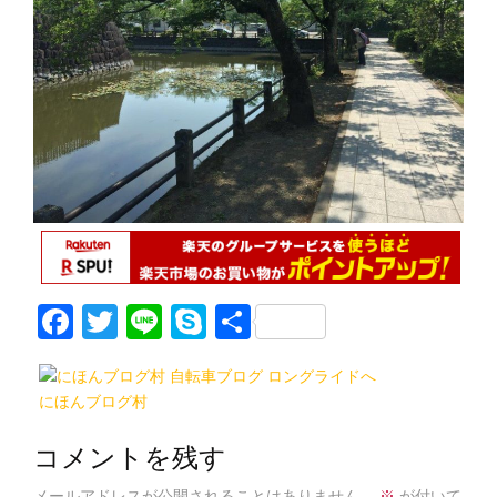
F
T
Li
S
共
a
w
n
k
有
c
itt
e
y
にほんブログ村
e
er
p
b
e
コメントを残す
メールアドレスが公開されることはありません。
※
が付いて