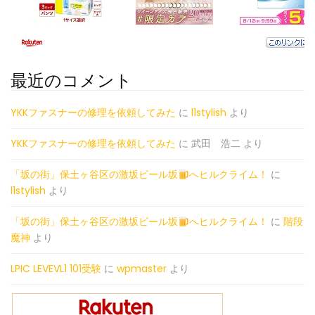
最近のコメント
YKKファスナーの修理を依頼してみた
に
l1stylish
より
YKKファスナーの修理を依頼してみた
に
武田 浩二
より
「坂の街」保土ヶ谷区の激坂ビール坂
へヒルクライム！
に
l1stylish
より
「坂の街」保土ヶ谷区の激坂ビール坂
へヒルクライム！
に
階段
魔神
より
LPIC LEVEVL1 101受験
に
wpmaster
より