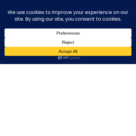
Skip
execute-stylife.com
Close
O
to
M
upload it including a road bike of l1stylish and
content
Menu
other hobbies
C
O
O
K
20171008_083100637_iOS
I
E
20171008_083100637_iOS
20171008_083100637_iOS
20171008_08310063
2018年5月13日
l1stylish
0 Comments
P
O
L
I
C
Y