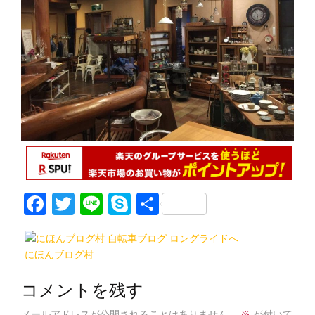
F
T
Li
S
共
a
w
n
k
有
c
itt
e
y
にほんブログ村
e
er
p
b
e
コメントを残す
メールアドレスが公開されることはありません。
※
が付いて