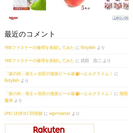
最近のコメント
YKKファスナーの修理を依頼してみた
に
l1stylish
より
YKKファスナーの修理を依頼してみた
に
武田 浩二
より
「坂の街」保土ヶ谷区の激坂ビール坂
へヒルクライム！
に
l1stylish
より
「坂の街」保土ヶ谷区の激坂ビール坂
へヒルクライム！
に
階段
魔神
より
LPIC LEVEVL1 101受験
に
wpmaster
より