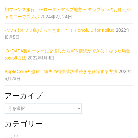
初フランス旅行！〜ローヌ・アルプ地方〜 モンブランのお膝元シ
ャモニーでスノボ
2024年2月24日
ハワイ(オワフ島)走ってきました！ Honolulu for Kailua
2022年
10月5日
IO-DATA製ルーターに交換したらVPN接続ができなくなった場合
の対処方法
2022年1月11日
AppleCare+ 盗難・紛失の補償請求手続きを解除する方法
2021年
5月23日
アーカイブ
ア
ー
カ
カテゴリー
イ
ブ
etc
(1)