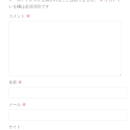
o
o
いる欄は必須項目です
k
コメント
※
名前
※
メール
※
サイト