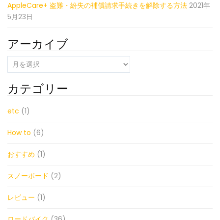
AppleCare+ 盗難・紛失の補償請求手続きを解除する方法
2021年
5月23日
アーカイブ
ア
ー
カ
カテゴリー
イ
ブ
etc
(1)
How to
(6)
おすすめ
(1)
スノーボード
(2)
レビュー
(1)
ロードバイク
(36)