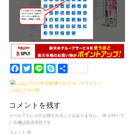
F
T
Li
S
共
a
w
n
k
有
c
itt
e
y
にほんブログ村
e
er
p
b
e
コメントを残す
o
メールアドレスが公開されることはありません。
※
が付いて
o
いる欄は必須項目です
コメント
※