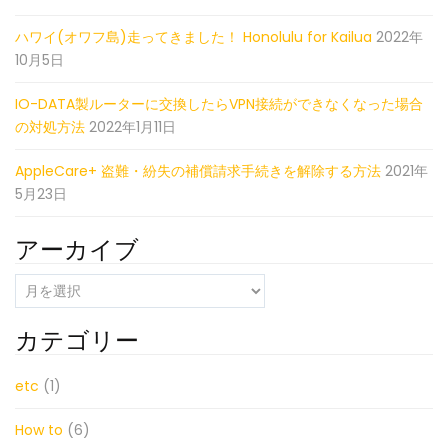
ハワイ(オワフ島)走ってきました！ Honolulu for Kailua
2022年
10月5日
IO-DATA製ルーターに交換したらVPN接続ができなくなった場合
の対処方法
2022年1月11日
AppleCare+ 盗難・紛失の補償請求手続きを解除する方法
2021年
5月23日
アーカイブ
ア
ー
カ
カテゴリー
イ
ブ
etc
(1)
How to
(6)