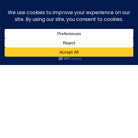
Skip
execute-stylife.com
Close
O
to
M
upload it including a road bike of l1stylish and
content
Menu
other hobbies
C
O
O
K
無題_6
I
E
無
無
無
2018年4月27日
l1stylish
0 Comments
P
題
題
題
O
_6
_6
_6
L
I
C
Y