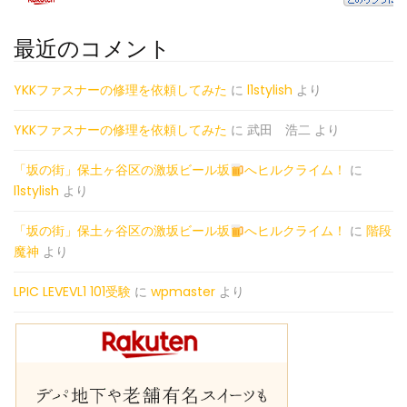
最近のコメント
YKKファスナーの修理を依頼してみた
に
l1stylish
より
YKKファスナーの修理を依頼してみた
に
武田 浩二
より
「坂の街」保土ヶ谷区の激坂ビール坂
へヒルクライム！
に
l1stylish
より
「坂の街」保土ヶ谷区の激坂ビール坂
へヒルクライム！
に
階段
魔神
より
LPIC LEVEVL1 101受験
に
wpmaster
より