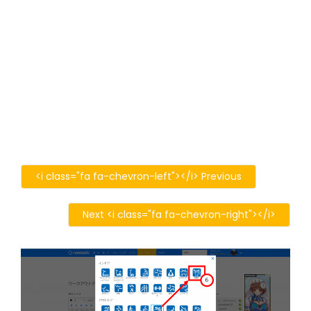
<i class="fa fa-chevron-left"></i> Previous
Next <i class="fa fa-chevron-right"></i>
無
題
_6