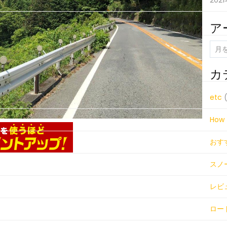
202
ア
ア
ー
カ
カ
イ
ブ
etc
(
How 
おす
スノ
レビ
ロー