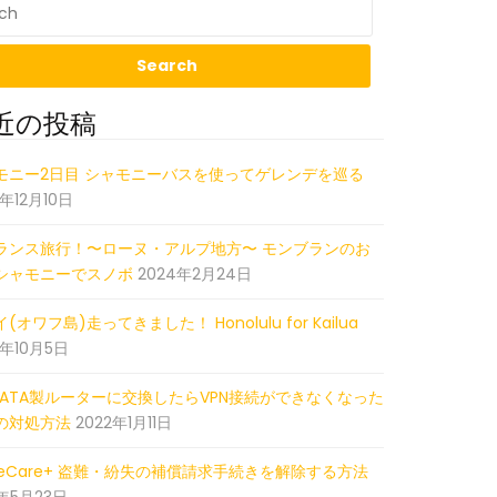
近の投稿
527_022224074_iOS
モニー2日目 シャモニーバスを使ってゲレンデを巡る
5年12月10日
ランス旅行！〜ローヌ・アルプ地方〜 モンブランのお
シャモニーでスノボ
2024年2月24日
(オワフ島)走ってきました！ Honolulu for Kailua
2年10月5日
-DATA製ルーターに交換したらVPN接続ができなくなった
の対処方法
2022年1月11日
pleCare+ 盗難・紛失の補償請求手続きを解除する方法