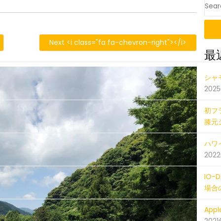
iOS
527_022224074_iOS
Next <i class="fa fa-chevron-right"></i>
最
20180
シャ
202
初フ
膝元
ハワイ
202
IO
場合
Ap