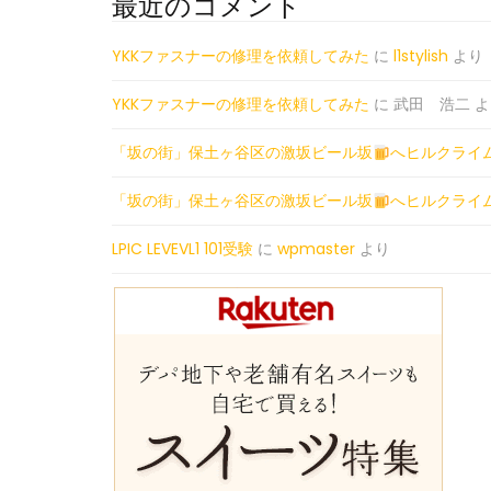
最近のコメント
YKKファスナーの修理を依頼してみた
に
l1stylish
より
YKKファスナーの修理を依頼してみた
に
武田 浩二
よ
「坂の街」保土ヶ谷区の激坂ビール坂
へヒルクライ
「坂の街」保土ヶ谷区の激坂ビール坂
へヒルクライ
LPIC LEVEVL1 101受験
に
wpmaster
より