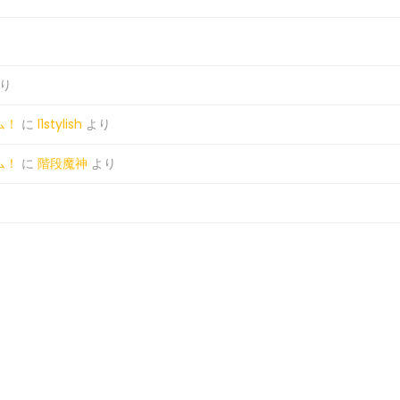
り
ム！
に
l1stylish
より
ム！
に
階段魔神
より