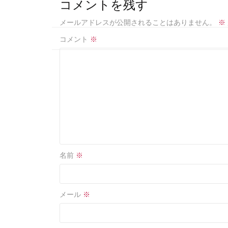
b
e
コメントを残す
o
メールアドレスが公開されることはありません。
※
o
コメント
※
k
名前
※
メール
※