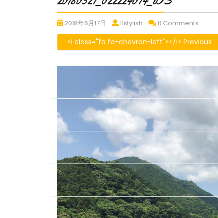
20180527_022224074_iOS
20180527_022224074_iOS
20180527_022224074_
20180
2018年6月17日
l1stylish
0 Comments
<i class="fa fa-chevron-left"></i> Previous