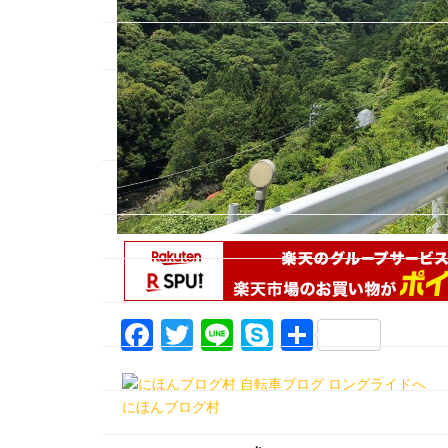
F
T
Li
S
共
a
w
n
k
有
c
itt
e
y
にほんブログ村
e
er
p