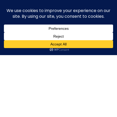
Skip
execute-stylife.com
Close
O
to
M
upload it including a road bike of l1stylish and
content
Menu
other hobbies
C
O
O
K
20180527_031207778_iOS
I
E
20180527_031207778_iOS
20180527_031207778_iOS
20180527_03120777
2018年6月17日
l1stylish
0 Comments
P
O
L
I
C
Y