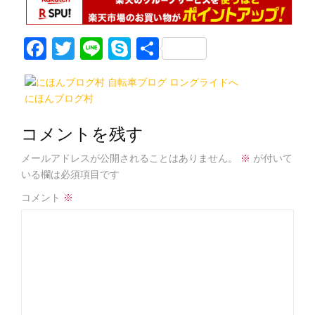
F
T
Li
S
共
a
w
n
k
有
c
itt
e
y
にほんブログ村
e
er
p
b
e
コメントを残す
o
メールアドレスが公開されることはありません。
※
が付いて
o
いる欄は必須項目です
k
コメント
※