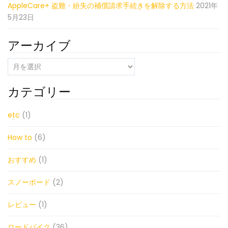
AppleCare+ 盗難・紛失の補償請求手続きを解除する方法
2021年
5月23日
アーカイブ
ア
ー
カ
カテゴリー
イ
ブ
etc
(1)
How to
(6)
おすすめ
(1)
スノーボード
(2)
レビュー
(1)
ロードバイク
(36)