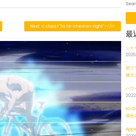
OS
618_150803000_iOS
Next <i class="fa fa-chevron-right"></i>
最
201806
シャ
202
初フ
膝元
ハワイ
202
IO
場合
Ap