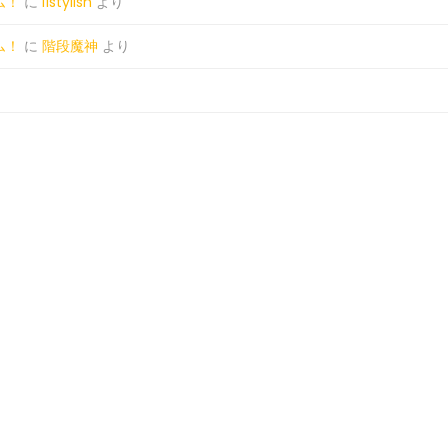
ム！
に
l1stylish
より
ム！
に
階段魔神
より