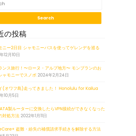
近の投稿
18_150803000_iOS
モニー2日目 シャモニーバスを使ってゲレンデを巡る
5年12月10日
ランス旅行！〜ローヌ・アルプ地方〜 モンブランのお
シャモニーでスノボ
2024年2月24日
(オワフ島)走ってきました！ Honolulu for Kailua
2年10月5日
-DATA製ルーターに交換したらVPN接続ができなくなった
の対処方法
2022年1月11日
pleCare+ 盗難・紛失の補償請求手続きを解除する方法