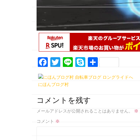
F
T
Li
S
共
a
w
n
k
有
c
itt
e
y
にほんブログ村
e
er
p
b
e
コメントを残す
o
メールアドレスが公開されることはありません。
※
o
コメント
※
k