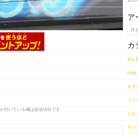
202
ア
ア
ー
カ
カ
イ
ブ
etc
(
How 
おす
スノ
が付いている欄は必須項目です
レビ
ロー