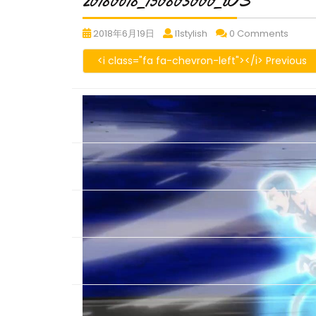
20180618_150803000_iOS
20180618_150803000_iOS
20180618_150803000_i
20180
2018年6月19日
l1stylish
0 Comments
<i class="fa fa-chevron-left"></i> Previous