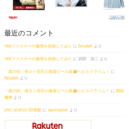
最近のコメント
YKKファスナーの修理を依頼してみた
に
l1stylish
より
YKKファスナーの修理を依頼してみた
に
武田 浩二
より
「坂の街」保土ヶ谷区の激坂ビール坂
へヒルクライム！
に
l1stylish
より
「坂の街」保土ヶ谷区の激坂ビール坂
へヒルクライム！
に
階段
魔神
より
LPIC LEVEVL1 101受験
に
wpmaster
より