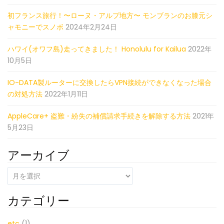
初フランス旅行！〜ローヌ・アルプ地方〜 モンブランのお膝元シ
ャモニーでスノボ
2024年2月24日
ハワイ(オワフ島)走ってきました！ Honolulu for Kailua
2022年
10月5日
IO-DATA製ルーターに交換したらVPN接続ができなくなった場合
の対処方法
2022年1月11日
AppleCare+ 盗難・紛失の補償請求手続きを解除する方法
2021年
5月23日
アーカイブ
ア
ー
カ
カテゴリー
イ
ブ
etc
(1)