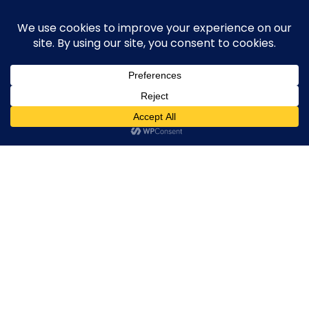
Skip
execute-stylife.com
Close
O
to
M
upload it including a road bike of l1stylish and
content
Menu
other hobbies
C
O
O
K
20180602_012242239_iOS
I
E
20180602_012242239_iOS
20180602_012242239_iOS
20180602_01224223
2018年7月5日
l1stylish
0 Comments
P
O
L
I
C
Y