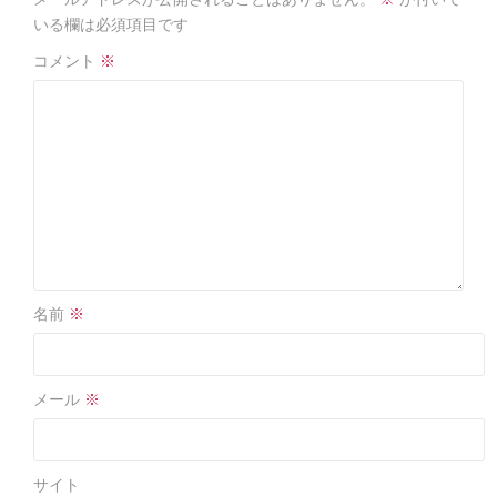
o
o
いる欄は必須項目です
k
コメント
※
名前
※
メール
※
サイト