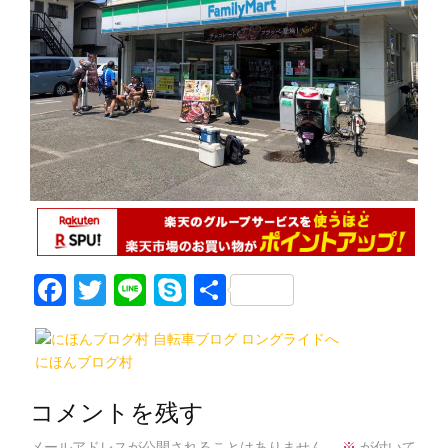
F
T
Li
S
共
a
w
n
k
有
c
itt
e
y
にほんブログ村
e
er
p
b
e
コメントを残す
メールアドレスが公開されることはありません。
※
が付いて