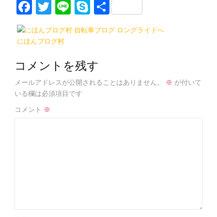
F
T
Li
S
共
a
w
n
k
有
c
itt
e
y
にほんブログ村
e
er
p
b
e
コメントを残す
o
メールアドレスが公開されることはありません。
※
が付いて
o
いる欄は必須項目です
k
コメント
※