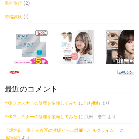
海外旅行
(2)
資格試験
(1)
最近のコメント
YKKファスナーの修理を依頼してみた
に
l1stylish
より
YKKファスナーの修理を依頼してみた
に
武田 浩二
より
「坂の街」保土ヶ谷区の激坂ビール坂
へヒルクライム！
に
l1stylish
より