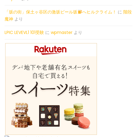
「坂の街」保土ヶ谷区の激坂ビール坂
へヒルクライム！
に
階段
魔神
より
LPIC LEVEVL1 101受験
に
wpmaster
より