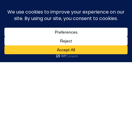
Skip
execute-stylife.com
Close
O
to
M
upload it including a road bike of l1stylish and
content
Menu
other hobbies
C
O
O
K
20180602_021818432_iOS
I
E
20180602_021818432_iOS
20180602_021818432_iOS
20180602_02181843
2018年7月5日
l1stylish
0 Comments
P
O
L
I
C
Y