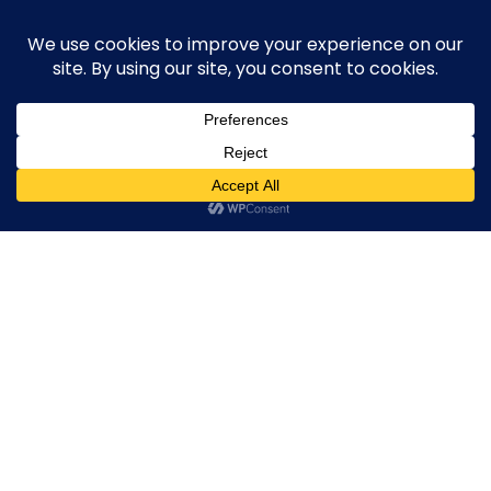
Skip
execute-stylife.com
Close
O
to
M
upload it including a road bike of l1stylish and
content
Menu
other hobbies
C
O
O
K
20180602_062726956_iOS
I
E
20180602_062726956_iOS
20180602_062726956_iOS
20180602_0627269
2018年7月6日
l1stylish
0 Comments
P
O
L
I
C
Y