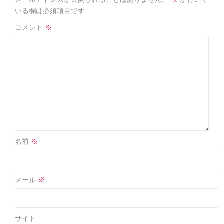
o
o
いる欄は必須項目です
k
コメント
※
名前
※
メール
※
サイト