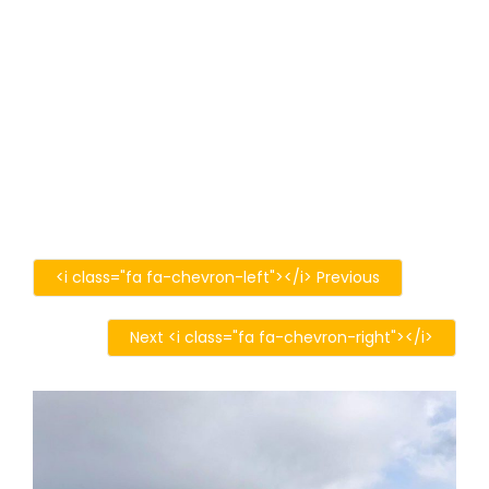
<i class="fa fa-chevron-left"></i> Previous
Next <i class="fa fa-chevron-right"></i>
201