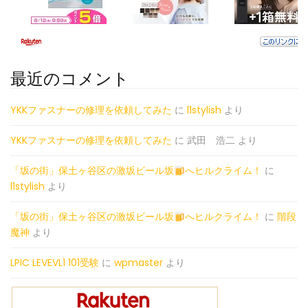
最近のコメント
YKKファスナーの修理を依頼してみた
に
l1stylish
より
YKKファスナーの修理を依頼してみた
に
武田 浩二
より
「坂の街」保土ヶ谷区の激坂ビール坂
へヒルクライム！
に
l1stylish
より
「坂の街」保土ヶ谷区の激坂ビール坂
へヒルクライム！
に
階段
魔神
より
LPIC LEVEVL1 101受験
に
wpmaster
より