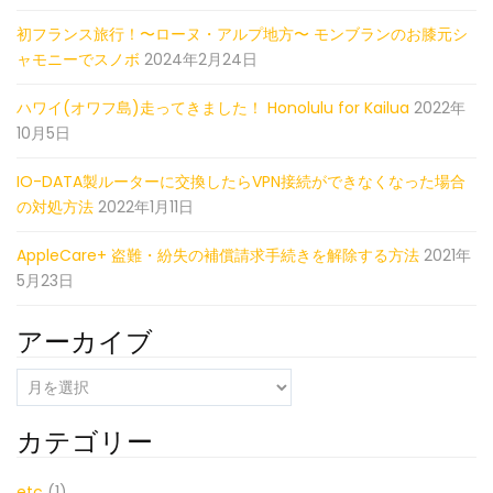
初フランス旅行！〜ローヌ・アルプ地方〜 モンブランのお膝元シ
ャモニーでスノボ
2024年2月24日
ハワイ(オワフ島)走ってきました！ Honolulu for Kailua
2022年
10月5日
IO-DATA製ルーターに交換したらVPN接続ができなくなった場合
の対処方法
2022年1月11日
AppleCare+ 盗難・紛失の補償請求手続きを解除する方法
2021年
5月23日
アーカイブ
ア
ー
カ
カテゴリー
イ
ブ
etc
(1)