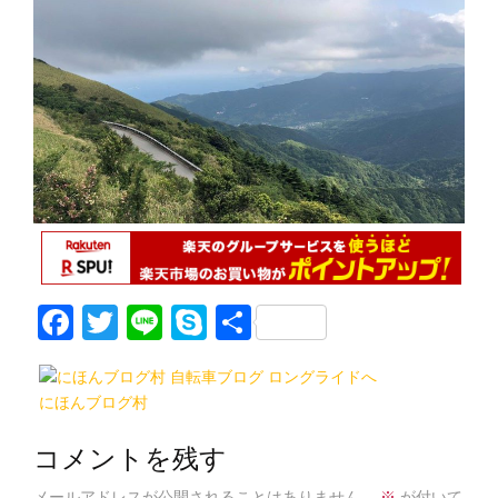
F
T
Li
S
共
a
w
n
k
有
c
itt
e
y
にほんブログ村
e
er
p
b
e
コメントを残す
メールアドレスが公開されることはありません。
※
が付いて