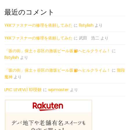
最近のコメント
YKKファスナーの修理を依頼してみた
に
l1stylish
より
YKKファスナーの修理を依頼してみた
に
武田 浩二
より
「坂の街」保土ヶ谷区の激坂ビール坂
へヒルクライム！
に
l1stylish
より
「坂の街」保土ヶ谷区の激坂ビール坂
へヒルクライム！
に
階段
魔神
より
LPIC LEVEVL1 101受験
に
wpmaster
より