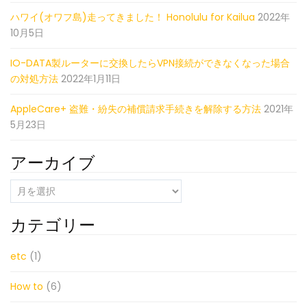
ハワイ(オワフ島)走ってきました！ Honolulu for Kailua
2022年
10月5日
IO-DATA製ルーターに交換したらVPN接続ができなくなった場合
の対処方法
2022年1月11日
AppleCare+ 盗難・紛失の補償請求手続きを解除する方法
2021年
5月23日
アーカイブ
ア
ー
カ
カテゴリー
イ
ブ
etc
(1)
How to
(6)