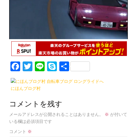
F
T
Li
S
共
a
w
n
k
有
c
itt
e
y
にほんブログ村
e
er
p
b
e
コメントを残す
o
メールアドレスが公開されることはありません。
※
が付いて
o
いる欄は必須項目です
k
コメント
※