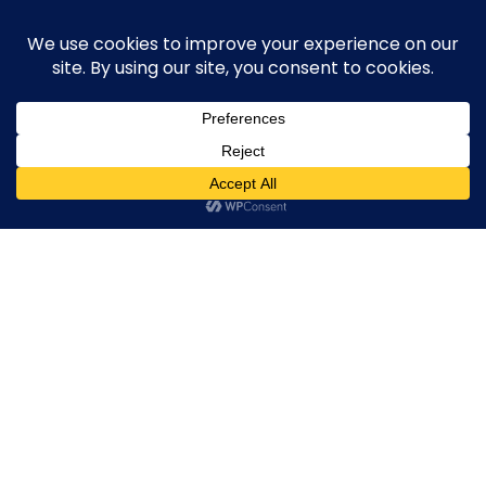
Skip
execute-stylife.com
Close
O
to
M
upload it including a road bike of l1stylish and
content
Menu
other hobbies
C
O
O
K
20180710_124625000_iOS
I
E
20180710_124625000_iOS
20180710_124625000_iOS
20180710_12462500
2018年7月11日
l1stylish
0 Comments
P
O
L
I
C
Y