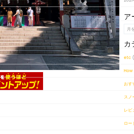
202
ア
ア
ー
カ
カ
イ
ブ
etc
(
How 
おす
スノ
レビ
ロー