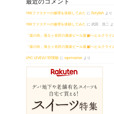
最近のコメント
YKKファスナーの修理を依頼してみた
に
l1stylish
より
YKKファスナーの修理を依頼してみた
に
武田 浩二
よ
「坂の街」保土ヶ谷区の激坂ビール坂
へヒルクライ
「坂の街」保土ヶ谷区の激坂ビール坂
へヒルクライ
LPIC LEVEVL1 101受験
に
wpmaster
より