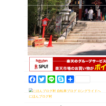
F
T
Li
S
共
a
w
n
k
有
c
itt
e
y
にほんブログ村
e
er
p