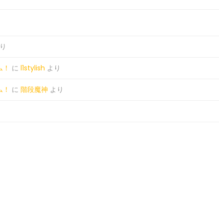
り
ム！
に
l1stylish
より
ム！
に
階段魔神
より