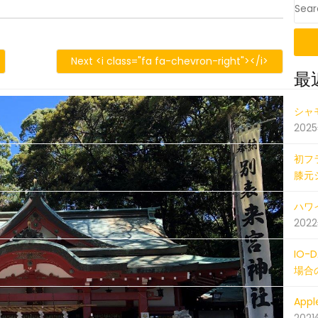
S
19_000211089_iOS
Next <i class="fa fa-chevron-right"></i>
最
201808
シャ
202
初フ
膝元
ハワイ
202
IO
場合
Ap