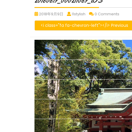
20180819_000211089_iOS
20180819_000211089_iOS
20180819_000211089_iO
201808
2018年9月9日
l1stylish
0 Comments
<i class="fa fa-chevron-left"></i> Previous