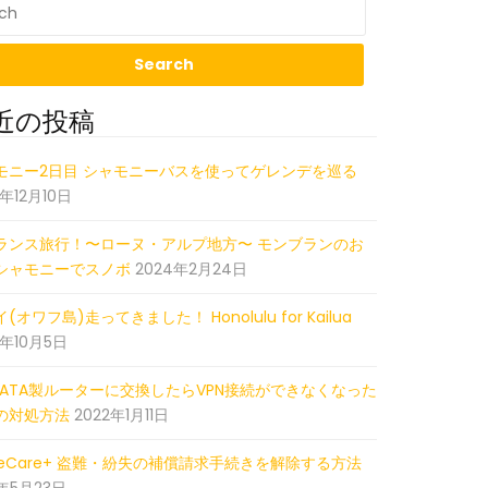
近の投稿
19_000211089_iOS
モニー2日目 シャモニーバスを使ってゲレンデを巡る
5年12月10日
ランス旅行！〜ローヌ・アルプ地方〜 モンブランのお
シャモニーでスノボ
2024年2月24日
(オワフ島)走ってきました！ Honolulu for Kailua
2年10月5日
-DATA製ルーターに交換したらVPN接続ができなくなった
の対処方法
2022年1月11日
pleCare+ 盗難・紛失の補償請求手続きを解除する方法