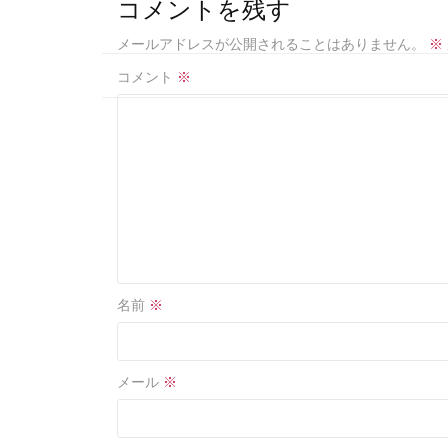
b
e
コメントを残す
o
メールアドレスが公開されることはありません。
※
o
コメント
※
k
名前
※
メール
※