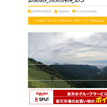
20180819_063051454_iOS
20180819_063051454_iOS
20180819_063051454_iO
20180
2018年9月9日
l1stylish
0 Comments
<i class="fa fa-chevron-left"></i> Previous