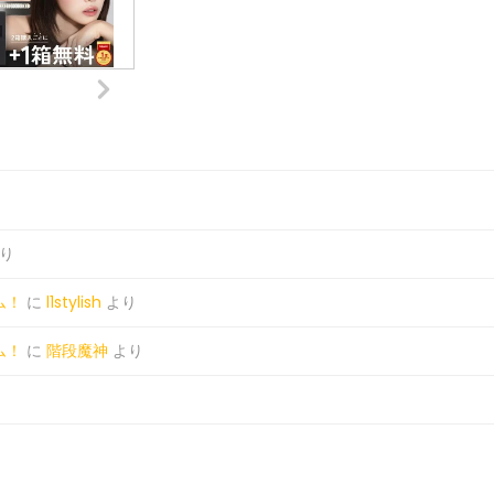
り
ム！
に
l1stylish
より
ム！
に
階段魔神
より