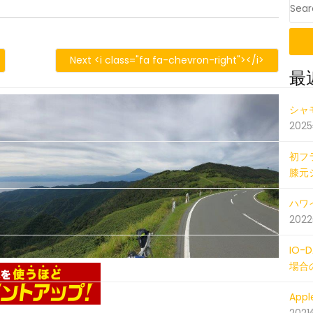
S
819_063051454_iOS
Next <i class="fa fa-chevron-right"></i>
最
201808
シャ
202
初フ
膝元
ハワイ
202
IO
場合
Ap