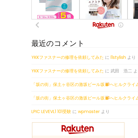
最近のコメント
YKKファスナーの修理を依頼してみた
に
l1stylish
より
YKKファスナーの修理を依頼してみた
に
武田 浩二
よ
「坂の街」保土ヶ谷区の激坂ビール坂
へヒルクライ
「坂の街」保土ヶ谷区の激坂ビール坂
へヒルクライ
LPIC LEVEVL1 101受験
に
wpmaster
より