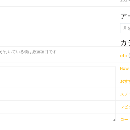
202
ア
ア
ー
カ
カ
イ
が付いている欄は必須項目です
ブ
etc
(
How 
おす
スノ
レビ
ロー