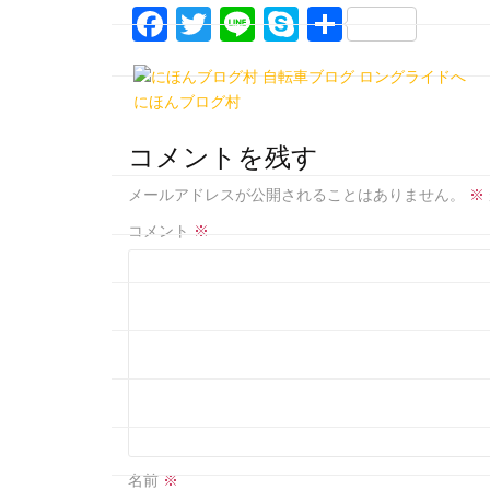
F
T
Li
S
共
a
w
n
k
有
c
itt
e
y
にほんブログ村
e
er
p
b
e
コメントを残す
o
メールアドレスが公開されることはありません。
※
o
コメント
※
k
名前
※