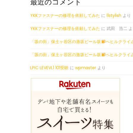
最近のコメント
YKKファスナーの修理を依頼してみた
に
l1stylish
より
YKKファスナーの修理を依頼してみた
に
武田 浩二
よ
「坂の街」保土ヶ谷区の激坂ビール坂
へヒルクライ
「坂の街」保土ヶ谷区の激坂ビール坂
へヒルクライ
LPIC LEVEVL1 101受験
に
wpmaster
より