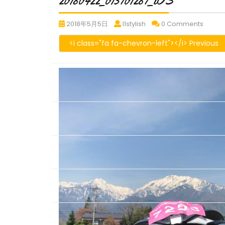
20180422_013701287_iOS
20180422_013701287_iOS
20180422_013701287_iO
20180
2018年5月5日
l1stylish
0 Comments
<i class="fa fa-chevron-left"></i> Previous