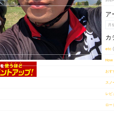
202
ア
ア
ー
カ
カ
イ
ブ
etc
(
How 
おす
スノ
レビ
ロー