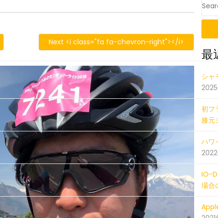
S
422_013701287_iOS
Next <i class="fa fa-chevron-right"></i>
最
201804
シャ
202
初フ
膝元
ハワイ
202
IO
場合
Ap