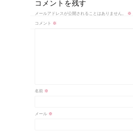
b
e
コメントを残す
o
メールアドレスが公開されることはありません。
※
o
コメント
※
k
名前
※
メール
※