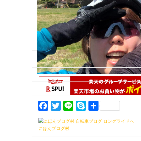
F
T
Li
S
共
a
w
n
k
有
c
itt
e
y
にほんブログ村
e
er
p