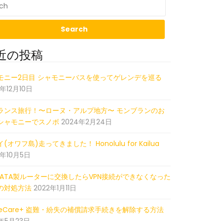
近の投稿
22_013701287_iOS
モニー2日目 シャモニーバスを使ってゲレンデを巡る
5年12月10日
ランス旅行！〜ローヌ・アルプ地方〜 モンブランのお
シャモニーでスノボ
2024年2月24日
(オワフ島)走ってきました！ Honolulu for Kailua
2年10月5日
-DATA製ルーターに交換したらVPN接続ができなくなった
の対処方法
2022年1月11日
pleCare+ 盗難・紛失の補償請求手続きを解除する方法