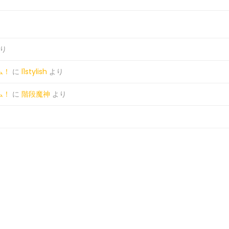
り
ム！
に
l1stylish
より
ム！
に
階段魔神
より