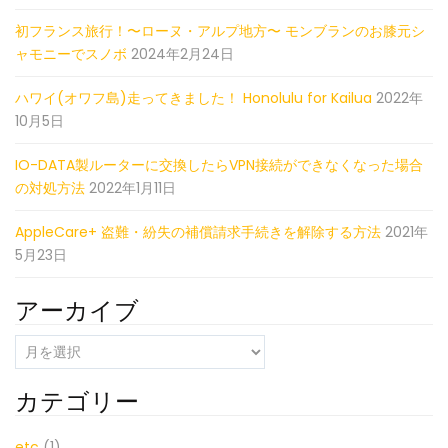
初フランス旅行！〜ローヌ・アルプ地方〜 モンブランのお膝元シ
ャモニーでスノボ
2024年2月24日
ハワイ(オワフ島)走ってきました！ Honolulu for Kailua
2022年
10月5日
IO-DATA製ルーターに交換したらVPN接続ができなくなった場合
の対処方法
2022年1月11日
AppleCare+ 盗難・紛失の補償請求手続きを解除する方法
2021年
5月23日
アーカイブ
ア
ー
カ
カテゴリー
イ
ブ
etc
(1)