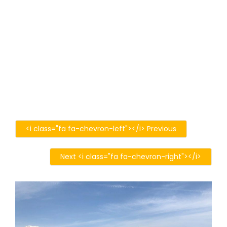
<i class="fa fa-chevron-left"></i> Previous
Next <i class="fa fa-chevron-right"></i>
201