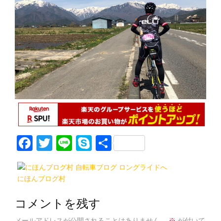
F
T
Li
S
共
a
w
n
k
有
c
itt
e
y
にほんブログ村
e
er
p
b
e
コメントを残す
メールアドレスが公開されることはありません。
※
が付いて