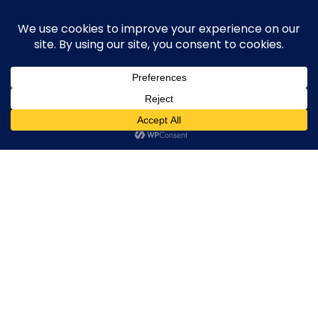
Skip
execute-stylife.com
Close
O
to
M
upload it including a road bike of l1stylish and
content
Menu
other hobbies
C
O
O
K
20180422_014011002_iOS
I
E
20180422_014011002_iOS
20180422_014011002_iOS
20180422_01401100
2018年5月5日
l1stylish
0 Comments
P
O
L
I
C
Y