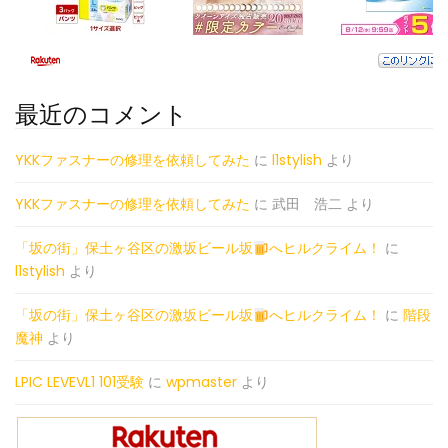
最近のコメント
YKKファスナーの修理を依頼してみた
に
l1stylish
より
YKKファスナーの修理を依頼してみた
に
武田 浩二
より
「坂の街」保土ヶ谷区の激坂ビール坂
へヒルクライム！
に
l1stylish
より
「坂の街」保土ヶ谷区の激坂ビール坂
へヒルクライム！
に
階段
魔神
より
LPIC LEVEVL1 101受験
に
wpmaster
より