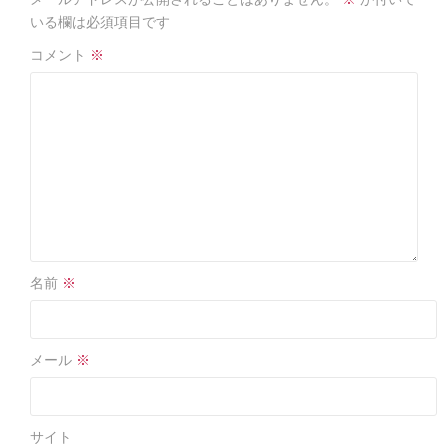
o
o
いる欄は必須項目です
k
コメント
※
名前
※
メール
※
サイト