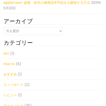
AppleCare+ 盗難・紛失の補償請求手続きを解除する方法
2021年
5月23日
アーカイブ
ア
ー
カ
カテゴリー
イ
ブ
etc
(1)
How to
(6)
おすすめ
(1)
スノーボード
(2)
レビュー
(1)
ロードバイク
(36)