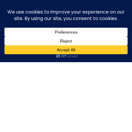
Skip
execute-stylife.com
Close
O
to
M
upload it including a road bike of l1stylish and
content
Menu
other hobbies
C
O
O
K
20180422_015709736_iOS
I
E
20180422_015709736_iOS
20180422_015709736_iOS
20180422_01570973
2018年5月5日
l1stylish
0 Comments
P
O
L
I
C
Y