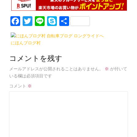
F
T
Li
S
共
a
w
n
k
有
c
itt
e
y
にほんブログ村
e
er
p
b
e
コメントを残す
o
メールアドレスが公開されることはありません。
※
が付いて
o
いる欄は必須項目です
k
コメント
※