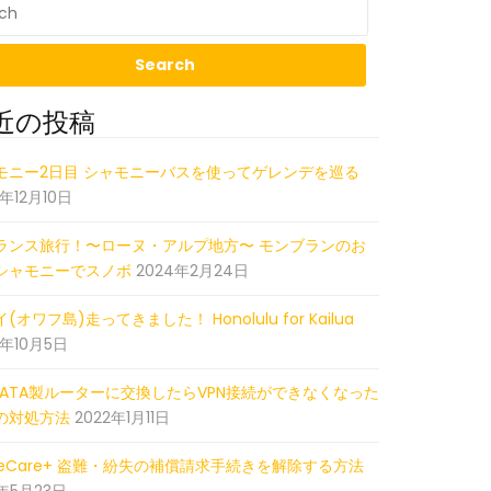
近の投稿
428_043614448_iOS
モニー2日目 シャモニーバスを使ってゲレンデを巡る
5年12月10日
ランス旅行！〜ローヌ・アルプ地方〜 モンブランのお
シャモニーでスノボ
2024年2月24日
(オワフ島)走ってきました！ Honolulu for Kailua
2年10月5日
-DATA製ルーターに交換したらVPN接続ができなくなった
の対処方法
2022年1月11日
pleCare+ 盗難・紛失の補償請求手続きを解除する方法