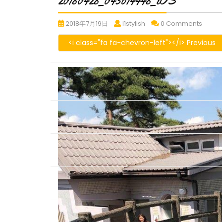
20180428_043614448_iOS
20180428_043614448_iOS
20180428_043614448_
20180
2018年7月19日
l1stylish
0 Comments
<i class="fa fa-chevron-left"></i> Previous