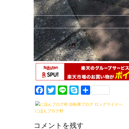
F
T
Li
S
共
a
w
n
k
有
c
itt
e
y
にほんブログ村
e
er
p
b
e
コメントを残す