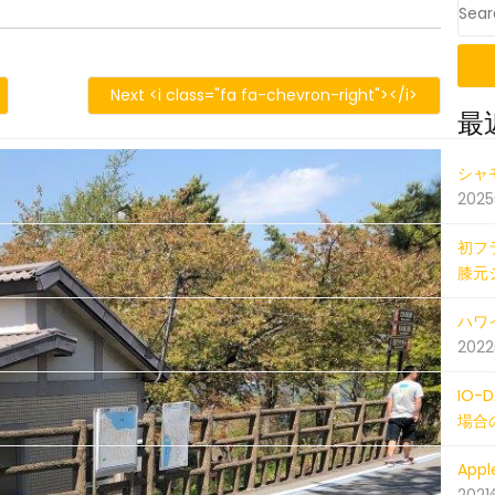
iOS
428_043614448_iOS
Next <i class="fa fa-chevron-right"></i>
最
20180
シャ
202
初フ
膝元
ハワイ
202
IO
場合
Ap