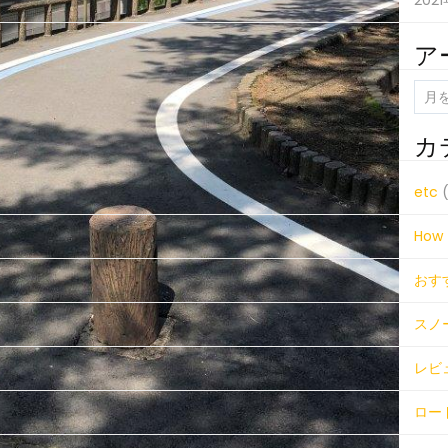
202
ア
ア
ー
カ
カ
イ
ブ
etc
(
How 
おす
スノ
レビ
ロー