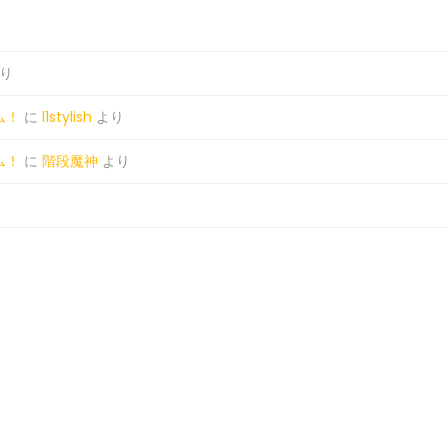
り
ム！
に
l1stylish
より
ム！
に
階段魔神
より