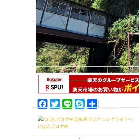
F
T
Li
S
共
a
w
n
k
有
c
itt
e
y
にほんブログ村
e
er
p