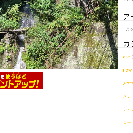
202
ア
ア
ー
カ
カ
イ
ブ
etc
(
How 
おす
スノ
レビ
ロー