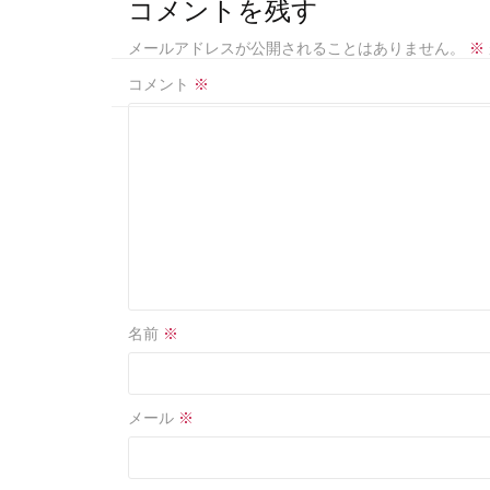
b
e
コメントを残す
o
メールアドレスが公開されることはありません。
※
o
コメント
※
k
名前
※
メール
※