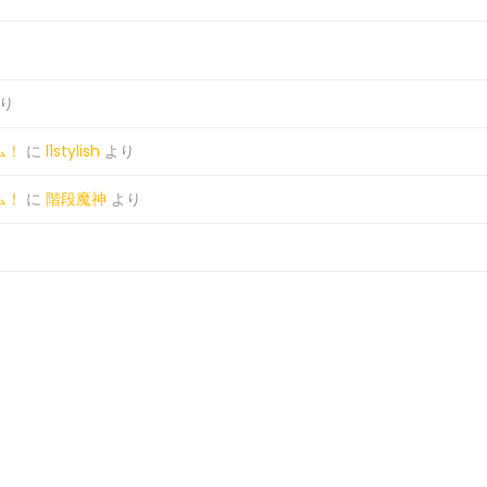
り
ム！
に
l1stylish
より
ム！
に
階段魔神
より