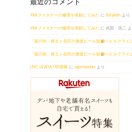
最近のコメント
YKKファスナーの修理を依頼してみた
に
l1stylish
より
YKKファスナーの修理を依頼してみた
に
武田 浩二
よ
「坂の街」保土ヶ谷区の激坂ビール坂
へヒルクライ
「坂の街」保土ヶ谷区の激坂ビール坂
へヒルクライ
LPIC LEVEVL1 101受験
に
wpmaster
より