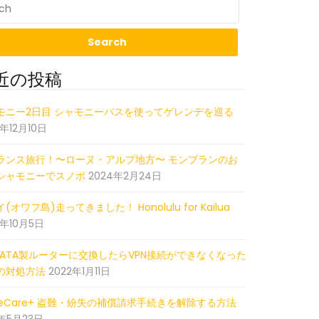
近の投稿
01_045407882_iOS
モニー2日目 シャモニーバスを使ってゲレンデを巡る
5年12月10日
ランス旅行！〜ローヌ・アルプ地方〜 モンブランのお
シャモニーでスノボ
2024年2月24日
(オワフ島)走ってきました！ Honolulu for Kailua
2年10月5日
-DATA製ルーターに交換したらVPN接続ができなくなった
の対処方法
2022年1月11日
pleCare+ 盗難・紛失の補償請求手続きを解除する方法