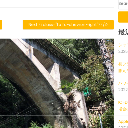
OS
1001_045407882_iOS
Next <i class="fa fa-chevron-right"></i>
最
201810
シャ
202
初フ
膝元
ハワイ
202
IO
場合
Ap