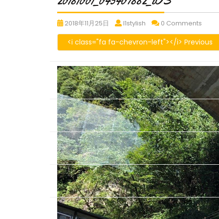
20181001_045407882_iOS
20181001_045407882_iOS
20181001_045407882_i
2018
2018年11月25日
l1stylish
0 Comments
<i class="fa fa-chevron-left"></i> Previous