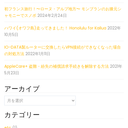
初フランス旅行！〜ローヌ・アルプ地方〜 モンブランのお膝元シ
ャモニーでスノボ
2024年2月24日
ハワイ(オワフ島)走ってきました！ Honolulu for Kailua
2022年
10月5日
IO-DATA製ルーターに交換したらVPN接続ができなくなった場合
の対処方法
2022年1月11日
AppleCare+ 盗難・紛失の補償請求手続きを解除する方法
2021年
5月23日
アーカイブ
ア
ー
カ
カテゴリー
イ
ブ
etc
(1)