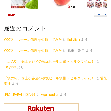
最近のコメント
YKKファスナーの修理を依頼してみた
に
l1stylish
より
YKKファスナーの修理を依頼してみた
に
武田 浩二
より
「坂の街」保土ヶ谷区の激坂ビール坂
へヒルクライム！
に
l1stylish
より
「坂の街」保土ヶ谷区の激坂ビール坂
へヒルクライム！
に
階段
魔神
より
LPIC LEVEVL1 101受験
に
wpmaster
より