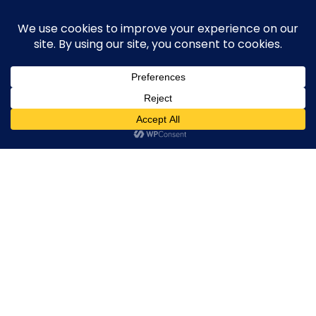
Skip
execute-stylife.com
Close
O
to
M
upload it including a road bike of l1stylish and
content
Menu
other hobbies
C
O
O
K
IMG_5551
I
E
IMG_5551
IMG_5551
IMG_5551
2019年6月7日
l1stylish
0 Comments
P
O
L
I
C
Y