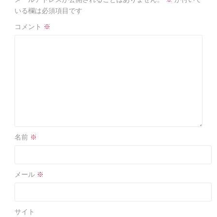
o
o
いる欄は必須項目です
k
コメント
※
名前
※
メール
※
サイト