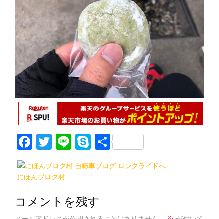
F
T
Li
S
共
a
w
n
k
有
c
itt
e
y
にほんブログ村
e
er
p
b
e
コメントを残す
メールアドレスが公開されることはありません。
※
が付いて