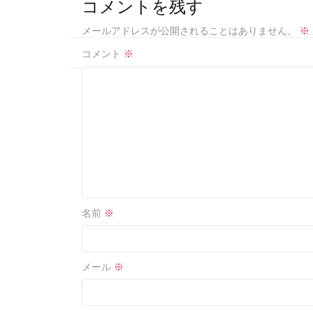
b
e
コメントを残す
o
メールアドレスが公開されることはありません。
※
o
コメント
※
k
名前
※
メール
※