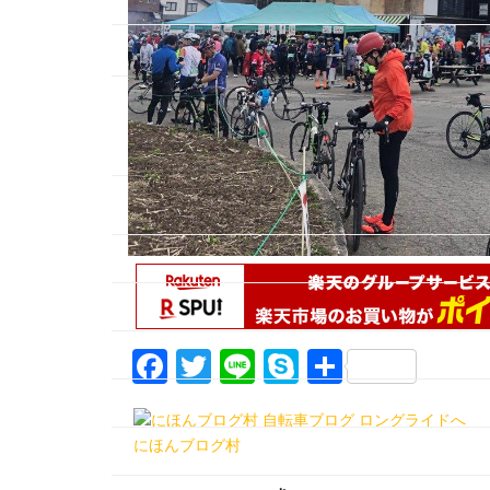
F
T
Li
S
共
a
w
n
k
有
c
itt
e
y
にほんブログ村
e
er
p