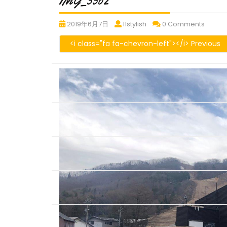
IMG_5562
IMG_5562
IMG_5562
IMG_5
2019年6月7日
l1stylish
0 Comments
<i class="fa fa-chevron-left"></i> Previous