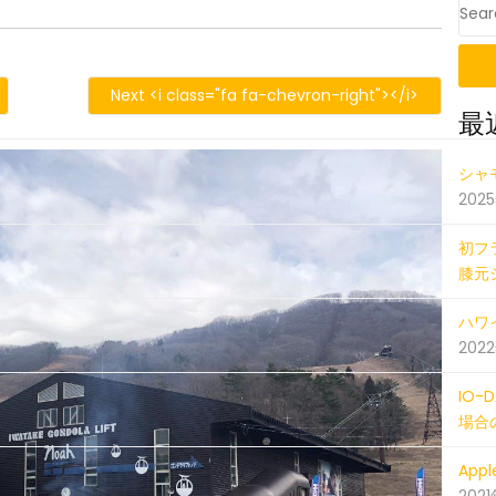
562
Next <i class="fa fa-chevron-right"></i>
最
IMG_5
シャ
202
初フ
膝元
ハワイ
202
IO
場合
Ap