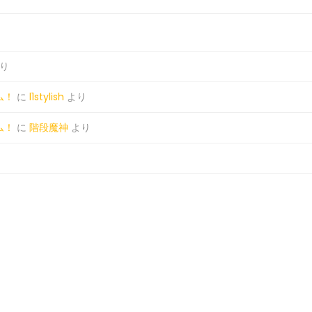
り
ム！
に
l1stylish
より
ム！
に
階段魔神
より