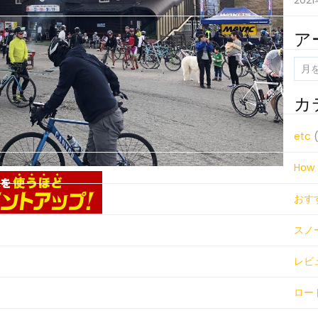
202
ア
ア
ー
カ
カ
イ
ブ
etc
(
How 
おす
スノ
レビ
ロー