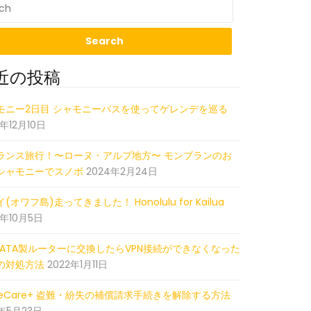
近の投稿
562
モニー2日目 シャモニーバスを使ってゲレンデを巡る
5年12月10日
ランス旅行！〜ローヌ・アルプ地方〜 モンブランのお
シャモニーでスノボ
2024年2月24日
(オワフ島)走ってきました！ Honolulu for Kailua
2年10月5日
-DATA製ルーターに交換したらVPN接続ができなくなった
の対処方法
2022年1月11日
pleCare+ 盗難・紛失の補償請求手続きを解除する方法