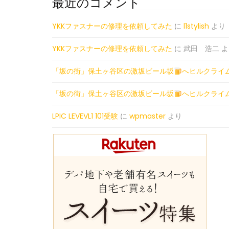
最近のコメント
YKKファスナーの修理を依頼してみた
に
l1stylish
より
YKKファスナーの修理を依頼してみた
に
武田 浩二
よ
「坂の街」保土ヶ谷区の激坂ビール坂
へヒルクライ
「坂の街」保土ヶ谷区の激坂ビール坂
へヒルクライ
LPIC LEVEVL1 101受験
に
wpmaster
より