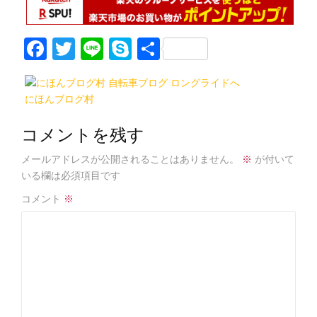
F
T
Li
S
共
a
w
n
k
有
c
itt
e
y
にほんブログ村
e
er
p
b
e
コメントを残す
o
メールアドレスが公開されることはありません。
※
が付いて
o
いる欄は必須項目です
k
コメント
※