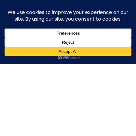
Skip
execute-stylife.com
Close
O
to
M
upload it including a road bike of l1stylish and
content
Menu
other hobbies
C
O
O
K
IMG_5589
I
E
IMG_5589
IMG_5589
IMG_5589
2019年6月7日
l1stylish
0 Comments
P
O
L
I
C
Y