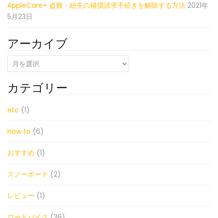
AppleCare+ 盗難・紛失の補償請求手続きを解除する方法
2021年
5月23日
アーカイブ
ア
ー
カ
カテゴリー
イ
ブ
etc
(1)
How to
(6)
おすすめ
(1)
スノーボード
(2)
レビュー
(1)
ロードバイク
(36)