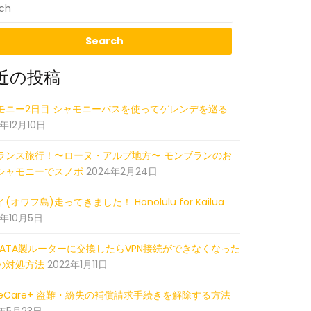
近の投稿
05
モニー2日目 シャモニーバスを使ってゲレンデを巡る
5年12月10日
ランス旅行！〜ローヌ・アルプ地方〜 モンブランのお
シャモニーでスノボ
2024年2月24日
(オワフ島)走ってきました！ Honolulu for Kailua
2年10月5日
-DATA製ルーターに交換したらVPN接続ができなくなった
の対処方法
2022年1月11日
pleCare+ 盗難・紛失の補償請求手続きを解除する方法