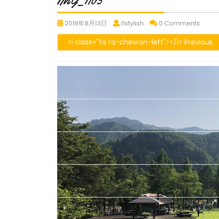
IMG_7105
IMG_7105
IMG_7105
IMG_7
2019年8月13日
l1stylish
0 Comments
<i class="fa fa-chevron-left"></i> Previous