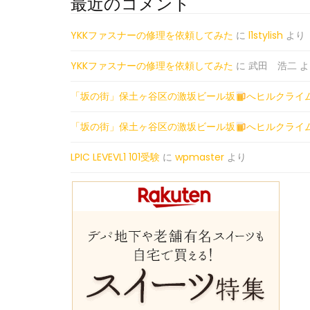
最近のコメント
YKKファスナーの修理を依頼してみた
に
l1stylish
より
YKKファスナーの修理を依頼してみた
に
武田 浩二
よ
「坂の街」保土ヶ谷区の激坂ビール坂
へヒルクライ
「坂の街」保土ヶ谷区の激坂ビール坂
へヒルクライ
LPIC LEVEVL1 101受験
に
wpmaster
より