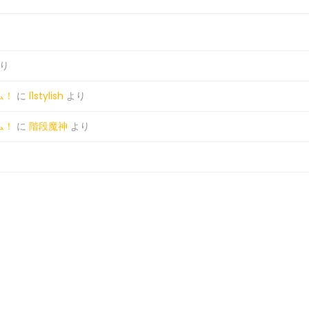
り
ム！
に
l1stylish
より
ム！
に
階段魔神
より