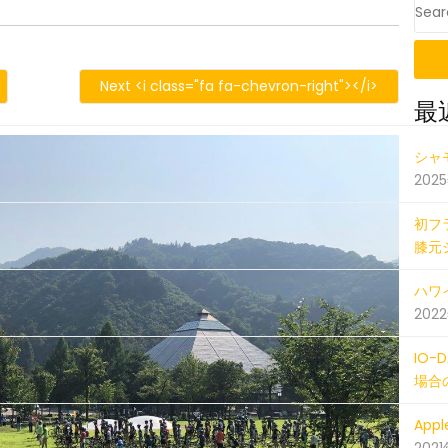
105
Next <i class="fa fa-chevron-right"></i>
最
IMG_71
シャ
202
初フ
膝元
ハワイ
202
IO
場合
Ap