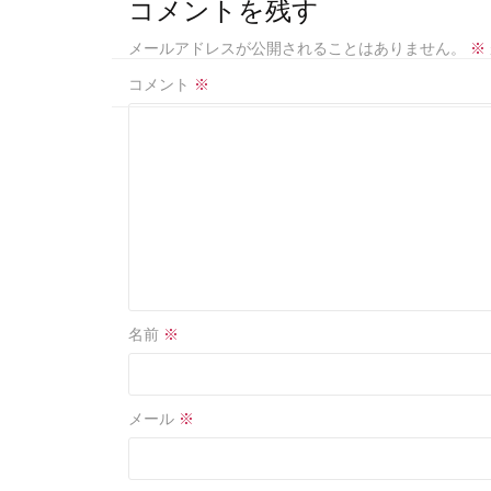
b
e
コメントを残す
o
メールアドレスが公開されることはありません。
※
o
コメント
※
k
名前
※
メール
※