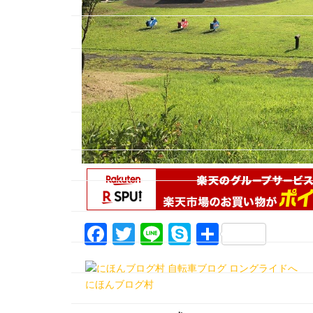
F
T
Li
S
共
a
w
n
k
有
c
itt
e
y
にほんブログ村
e
er
p