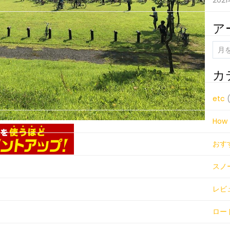
202
ア
ア
ー
カ
カ
イ
ブ
etc
(
How 
おす
スノ
レビ
ロー