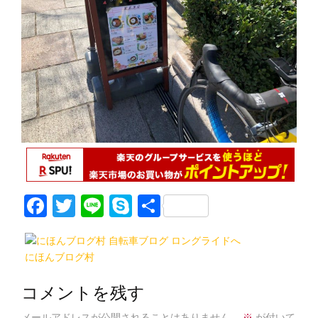
F
T
Li
S
共
a
w
n
k
有
c
itt
e
y
にほんブログ村
e
er
p
b
e
コメントを残す
メールアドレスが公開されることはありません。
※
が付いて