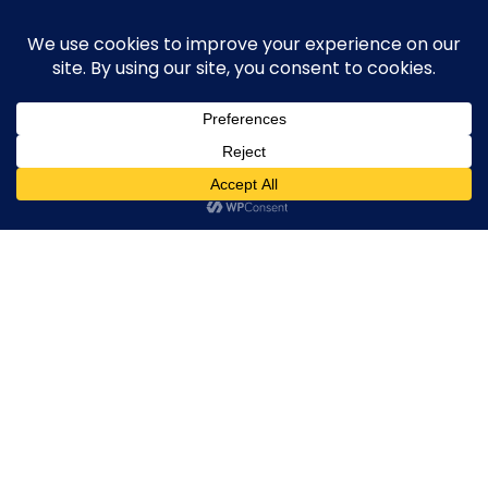
Skip
execute-stylife.com
Close
O
to
M
upload it including a road bike of l1stylish and
content
Menu
other hobbies
C
O
O
K
IMG_9144
I
E
IMG_9144
IMG_9144
IMG_9144
2020年4月27日
l1stylish
0 Comments
P
O
L
I
C
Y