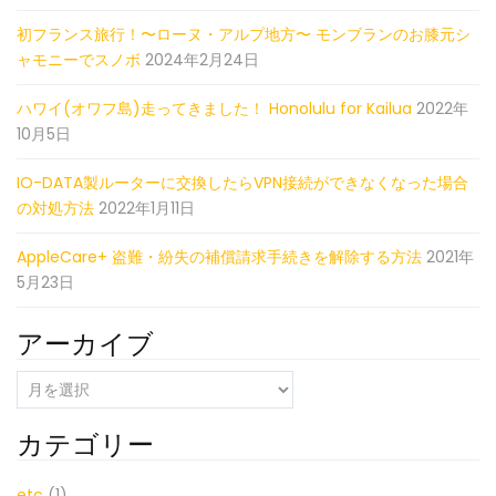
初フランス旅行！〜ローヌ・アルプ地方〜 モンブランのお膝元シ
ャモニーでスノボ
2024年2月24日
ハワイ(オワフ島)走ってきました！ Honolulu for Kailua
2022年
10月5日
IO-DATA製ルーターに交換したらVPN接続ができなくなった場合
の対処方法
2022年1月11日
AppleCare+ 盗難・紛失の補償請求手続きを解除する方法
2021年
5月23日
アーカイブ
ア
ー
カ
カテゴリー
イ
ブ
etc
(1)