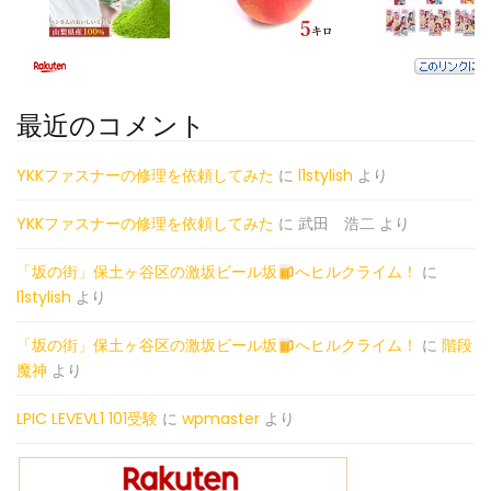
最近のコメント
YKKファスナーの修理を依頼してみた
に
l1stylish
より
YKKファスナーの修理を依頼してみた
に
武田 浩二
より
「坂の街」保土ヶ谷区の激坂ビール坂
へヒルクライム！
に
l1stylish
より
「坂の街」保土ヶ谷区の激坂ビール坂
へヒルクライム！
に
階段
魔神
より
LPIC LEVEVL1 101受験
に
wpmaster
より