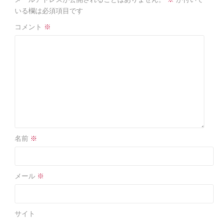
o
o
いる欄は必須項目です
k
コメント
※
名前
※
メール
※
サイト