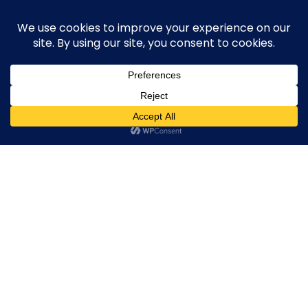
Skip
execute-stylife.com
Close
O
to
M
upload it including a road bike of l1stylish and
content
Menu
other hobbies
C
O
O
K
IMG_9158
I
E
IMG_9158
IMG_9158
IMG_9158
2020年4月27日
l1stylish
0 Comments
P
O
L
I
C
Y