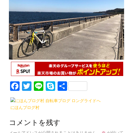
F
T
Li
S
共
a
w
n
k
有
c
itt
e
y
にほんブログ村
e
er
p
b
e
コメントを残す
メールアドレスが公開されることはありません。
※
が付いて