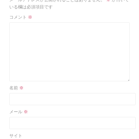
o
o
いる欄は必須項目です
k
コメント
※
名前
※
メール
※
サイト