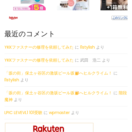
最近のコメント
YKKファスナーの修理を依頼してみた
に
l1stylish
より
YKKファスナーの修理を依頼してみた
に
武田 浩二
より
「坂の街」保土ヶ谷区の激坂ビール坂
へヒルクライム！
に
l1stylish
より
「坂の街」保土ヶ谷区の激坂ビール坂
へヒルクライム！
に
階段
魔神
より
LPIC LEVEVL1 101受験
に
wpmaster
より