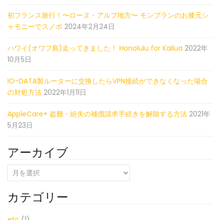
初フランス旅行！〜ローヌ・アルプ地方〜 モンブランのお膝元シ
ャモニーでスノボ
2024年2月24日
ハワイ(オワフ島)走ってきました！ Honolulu for Kailua
2022年
10月5日
IO-DATA製ルーターに交換したらVPN接続ができなくなった場合
の対処方法
2022年1月11日
AppleCare+ 盗難・紛失の補償請求手続きを解除する方法
2021年
5月23日
アーカイブ
ア
ー
カ
カテゴリー
イ
ブ
etc
(1)