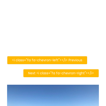
<i class="fa fa-chevron-left"></i> Previous
Next <i class="fa fa-chevron-right"></i>
IMG