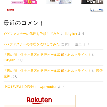
最近のコメント
YKKファスナーの修理を依頼してみた
に
l1stylish
より
YKKファスナーの修理を依頼してみた
に
武田 浩二
より
「坂の街」保土ヶ谷区の激坂ビール坂
へヒルクライム！
に
l1stylish
より
「坂の街」保土ヶ谷区の激坂ビール坂
へヒルクライム！
に
階段
魔神
より
LPIC LEVEVL1 101受験
に
wpmaster
より