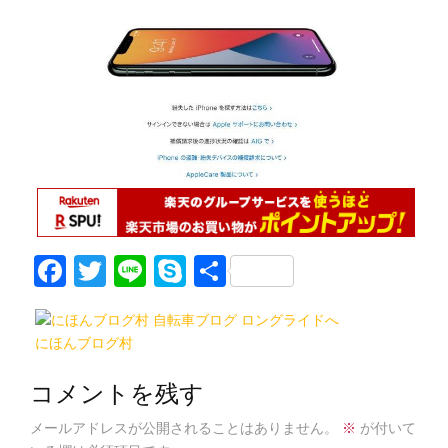
F
T
Li
S
共
a
w
n
k
有
c
itt
e
y
にほんブログ村
e
er
p
b
e
コメントを残す
o
メールアドレスが公開されることはありません。
※
が付いて