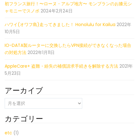
初フランス旅行！〜ローヌ・アルプ地方〜 モンブランのお膝元シ
ャモニーでスノボ
2024年2月24日
ハワイ(オワフ島)走ってきました！ Honolulu for Kailua
2022年
10月5日
IO-DATA製ルーターに交換したらVPN接続ができなくなった場合
の対処方法
2022年1月11日
AppleCare+ 盗難・紛失の補償請求手続きを解除する方法
2021年
5月23日
アーカイブ
ア
ー
カ
カテゴリー
イ
ブ
etc
(1)