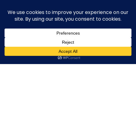
Skip
execute-stylife.com
Close
O
to
M
upload it including a road bike of l1stylish and
content
Menu
other hobbies
C
O
O
K
202105100825
I
E
202105100825
202105100825
202105100825
2021年5月23日
l1stylish
0 Comments
P
O
L
I
C
Y