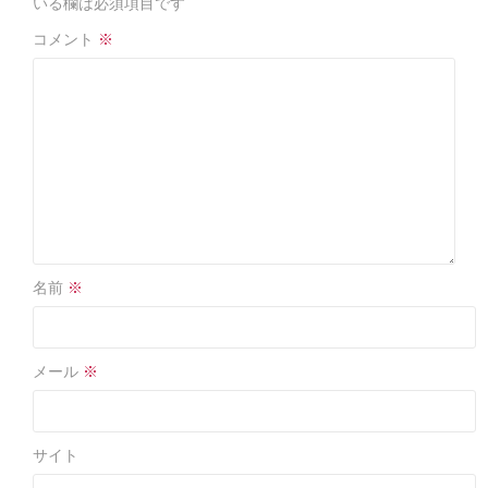
o
いる欄は必須項目です
k
コメント
※
名前
※
メール
※
サイト