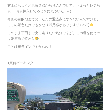
右上にちょうど東海道線が写り込んでいて、ちょっとレア写
真♪（写真挿入してるときに気づいた…ｗ）
今回の目的地までの、ただの通過点にすぎないんですけど、
ここの景色だけでもかなり満足感があります(*>ω<*)
このまま下田まで突っ走りたい気分ですが、この道を使うの
は湯河原で終わり
目的は椿ラインですからね！
●真鶴パーキング