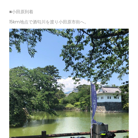
■小田原到着
15km地点で酒匂川を渡り小田原市街へ。