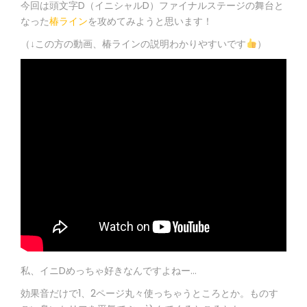
今回は頭文字D（イニシャルD）ファイナルステージの舞台と
ス〜
ス〜
ス〜
なった
椿ライン
を攻めてみようと思います！
（↓この方の動画、椿ラインの説明わかりやすいです
）
私、イニDめっちゃ好きなんですよねー…
効果音だけで1、2ページ丸々使っちゃうところとか。ものす