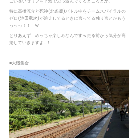
ごい臭いセリフを平気でぶっ込んでくるところとか。
特に高橋涼介と死神(北条凛)バトル中をチームスパイラルの
ゼロ(池田竜次)が追走してるときに言ってる独り言とかもう
っっっ！！！w
とりあえず、めっちゃ楽しみなんですｗ走る前から気分が高
揚していきますよ…！
■大磯集合