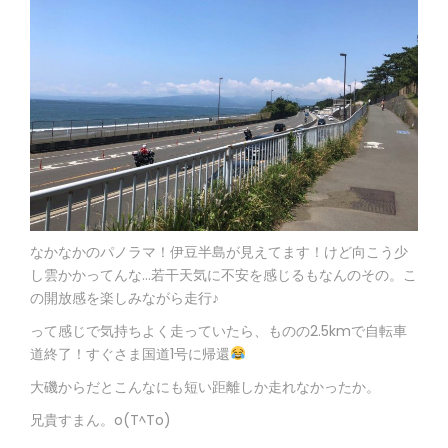
なかなかのパノラマ！伊豆半島が見えてます！けど向こう少
し雲かかってんな…若干天気に不安を感じるもなんのその。こ
の開放感を楽しみながら走行♪
って感じで気持ちよく走っていたら、ものの2.5kmで自転車
道終了！すぐさま国道1号に帰還
大磯からだとこんなにも短い距離しか走れなかったか。
兄貴すまん。o(TﾍTo)