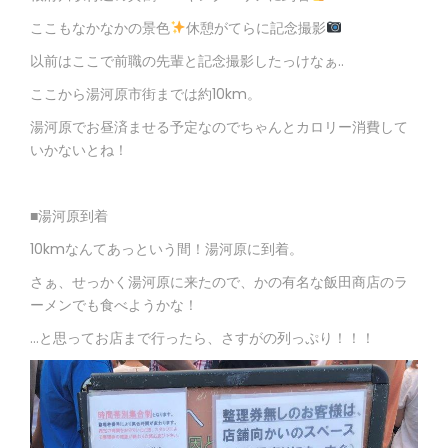
ここもなかなかの景色
休憩がてらに記念撮影
以前はここで前職の先輩と記念撮影したっけなぁ..
ここから湯河原市街までは約10km。
湯河原でお昼済ませる予定なのでちゃんとカロリー消費して
いかないとね！
■湯河原到着
10kmなんてあっという間！湯河原に到着。
さぁ、せっかく湯河原に来たので、かの有名な飯田商店のラ
ーメンでも食べようかな！
…と思ってお店まで行ったら、さすがの列っぷり！！！