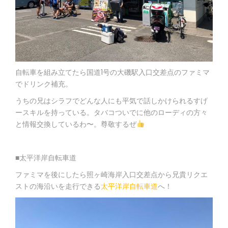
自転車を組み立てたら国道1号の大磯駅入口交差点のファミマ
でドリンク補充。
うちの兄はシラフでどんな人にも平気で話しかけられるすげ
ースキルを持っている。タバコついでに他のローディの方々
と情報交換しているわ〜。尊敬するぜ
■太平洋岸自転車道
ファミマを後にしたら照ヶ崎海岸入口交差点から兄貴リクエ
ストの海沿いを走行できる
太平洋岸自転車道
へ！