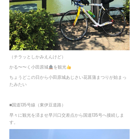
（チラッとしかみえんけど）
かる〜〜く小田原城
を観光
ちょうどこの日から小田原城あじさい花菖蒲まつりが始まっ
たみたい
■国道135号線（東伊豆道路）
早々に観光を済ませ早川口交差点から国道135号へ接続しま
す。