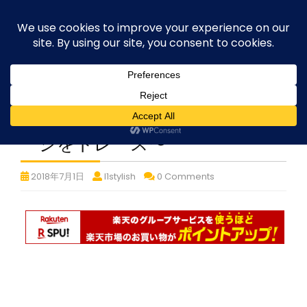
Skip
execute-stylife.com
Close
O
to
M
upload it including a road bike of l1stylish and
content
Menu
other hobbies
C
O
O
K
初
椿ライン
ヒルクライ
I
ム！〜頭文字Dファイナルステ
E
P
ージをトレース〜
O
L
初
初
初
2018年7月1日
l1stylish
0 Comments
I
C
椿
椿
椿
Y
ラ
ラ
ラ
イ
イ
イ
ン
ン
ン
ヒ
ヒ
ヒ
ル
ル
ル