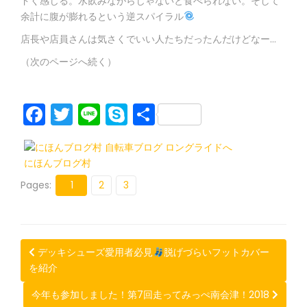
ドく感じる。水飲みながらじゃないと食べられない。そして
余計に腹が膨れるという逆スパイラル
店長や店員さんは気さくでいい人たちだったんだけどなー…
（次のページへ続く）
F
T
Li
S
共
a
w
n
k
有
c
itt
e
y
にほんブログ村
e
er
p
Pages:
1
2
3
b
e
o
o
Post
デッキシューズ愛用者必見
脱げづらいフットカバー
k
を紹介
navigation
今年も参加しました！第7回走ってみっぺ南会津！2018