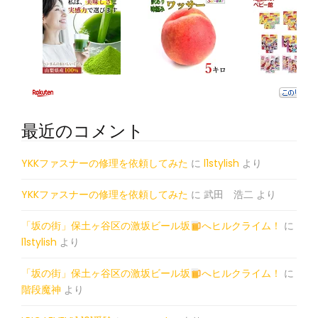
最近のコメント
YKKファスナーの修理を依頼してみた
に
l1stylish
より
YKKファスナーの修理を依頼してみた
に
武田 浩二
より
「坂の街」保土ヶ谷区の激坂ビール坂
へヒルクライム！
に
l1stylish
より
「坂の街」保土ヶ谷区の激坂ビール坂
へヒルクライム！
に
階段魔神
より