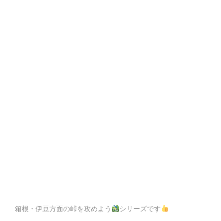
ク
ク
ク
ラ
ラ
ラ
イ
イ
イ
ム！〜
ム！〜
ム！〜
頭
頭
頭
文
文
文
字
字
字
D
D
D
フ
フ
フ
ァ
ァ
ァ
イ
イ
イ
ナ
ナ
ナ
ル
ル
ル
ス
ス
ス
テ
テ
テ
ー
ー
ー
ジ
ジ
ジ
を
を
を
ト
ト
ト
箱根・伊豆方面の峠を攻めよう
シリーズです
レ
レ
レ
ー
ー
ー