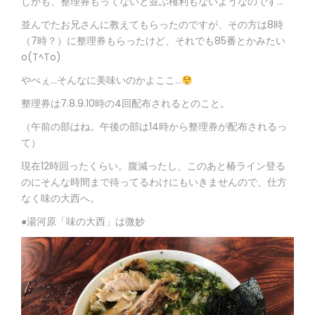
しかも、整理券もってないと並ぶ権利もないようなのです…
並んでたお兄さんに教えてもらったのですが、その方は8時
（7時？）に整理券もらったけど、それでも85番とかみたい
o(TﾍTo)
やべぇ…そんなに美味いのかよここ
…
整理券は7.8.9.10時の4回配布されるとのこと。
（午前の部はね。午後の部は14時から整理券が配布されるっ
て）
現在12時回ったくらい。腹減ったし、このあと椿ライン登る
のにそんな時間まで待ってるわけにもいきませんので、仕方
なく味の大西へ。
●湯河原「味の大西」は微妙