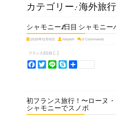
カテゴリー:
海外旅
シャモニー2日目 シャモニ
シ
シ
シ
2025年12月10日
l1stylish
0 Comments
ャ
ャ
ャ
モ
モ
モ
フランス2日目 […]
ニ
ニ
ニ
F
T
Li
S
共
ー
ー
ー
2
2
2
a
w
n
k
有
日
日
日
シ
c
itt
e
y
目
目
目
ャ
シ
シ
シ
e
er
p
モ
ャ
ャ
ャ
b
e
ニ
モ
モ
モ
初フランス旅行！〜ローヌ・
ー
ニ
ニ
ニ
o
初
2
シャモニーでスノボ
ー
ー
ー
o
日
バ
バ
バ
フ