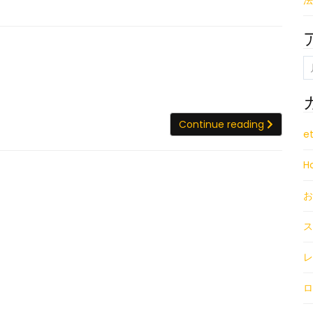
法
バ
ス
を
ア
使
ー
っ
カ
て
イ
Continu
Continue reading
ゲ
ブ
e
レ
H
ン
デ
お
を
巡
ス
る
レ
ロ