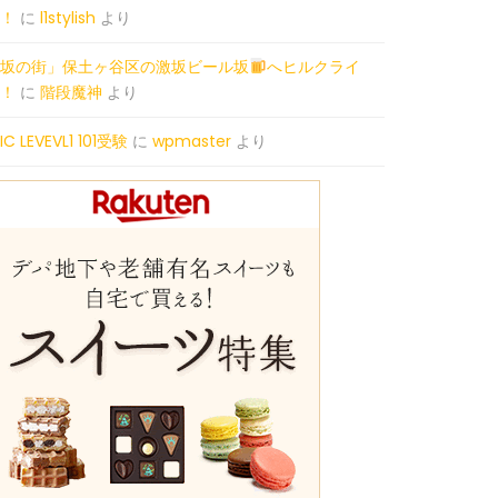
！
に
l1stylish
より
坂の街」保土ヶ谷区の激坂ビール坂
へヒルクライ
！
に
階段魔神
より
PIC LEVEVL1 101受験
に
wpmaster
より