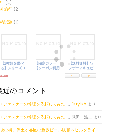
行
(2)
外旅行
(2)
格試験
(1)
最近のコメント
KKファスナーの修理を依頼してみた
に
l1stylish
より
KKファスナーの修理を依頼してみた
に
武田 浩二
より
坂の街」保土ヶ谷区の激坂ビール坂
へヒルクライ