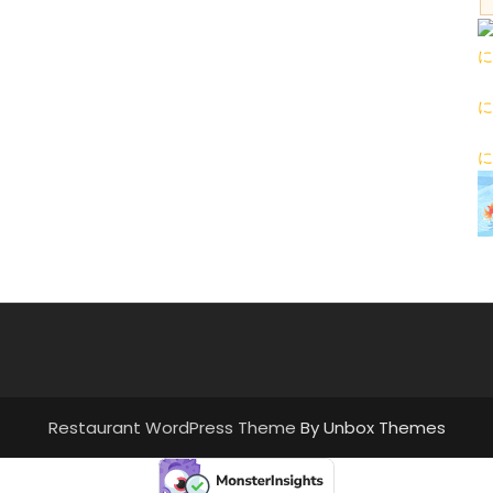
に
に
に
Restaurant WordPress Theme
By Unbox Themes