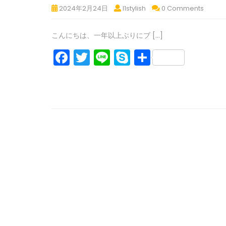
目
ス
ス
ス
k
初
初
初
2024年2月24日
l1stylish
0 Comments
ラ
シ
を
を
を
フ
フ
フ
ン
使
使
使
ャ
ラ
ラ
ラ
こんにちは、一年以上ぶりにブ […]
ス
っ
っ
っ
モ
ン
ン
ン
て
て
て
ニ
F
T
Li
S
共
旅
ス
ス
ス
ゲ
ゲ
ゲ
ー
旅
旅
旅
行！〜
a
w
n
k
有
レ
レ
レ
バ
行！〜
行！〜
行！〜
ロ
初
ン
ン
ン
c
itt
e
y
ロ
ロ
ロ
ス
フ
デ
デ
ー
デ
ー
ー
ー
を
e
er
p
ラ
を
を
を
ヌ・
ヌ・
ヌ・
ヌ・
使
b
e
ン
巡
巡
巡
ア
ア
ア
っ
ア
る
る
る
ス
ル
ル
ル
o
て
ル
旅
プ
プ
プ
ゲ
o
プ
行！〜
地
地
地
レ
ロ
方〜
方〜
方〜
k
地
ン
ー
モ
モ
モ
デ
方〜
ン
ン
ン
ヌ・
を
モ
ブ
ブ
ブ
ア
巡
ン
ラ
ラ
ラ
ル
る
ン
ン
ン
プ
ブ