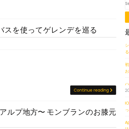
行
シ
ーバスを使ってゲレンデを巡る
ャ
モ
シ
る
ニ
ー
初
2
お
日
ハ
目
Continu
Continue reading
2
シ
ャ
I
モ
っ
アルプ地方〜 モンブランのお膝元
ニ
A
ー