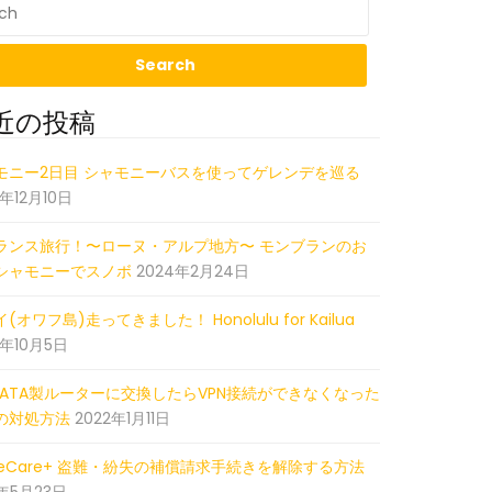
近の投稿
01_001909628_iOS
モニー2日目 シャモニーバスを使ってゲレンデを巡る
5年12月10日
ランス旅行！〜ローヌ・アルプ地方〜 モンブランのお
シャモニーでスノボ
2024年2月24日
(オワフ島)走ってきました！ Honolulu for Kailua
2年10月5日
-DATA製ルーターに交換したらVPN接続ができなくなった
の対処方法
2022年1月11日
pleCare+ 盗難・紛失の補償請求手続きを解除する方法