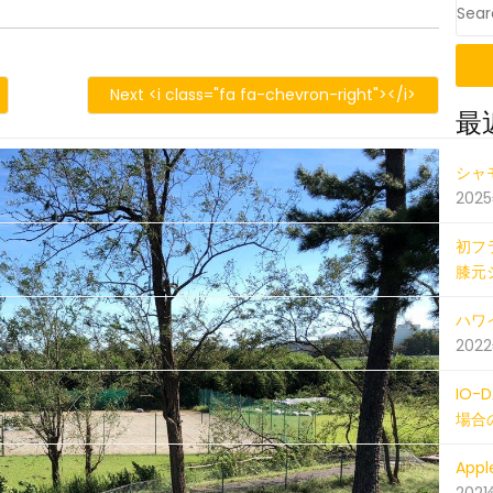
OS
1001_001909628_iOS
Next <i class="fa fa-chevron-right"></i>
最
201810
シャ
202
初フ
膝元
ハワイ
202
IO
場合
Ap