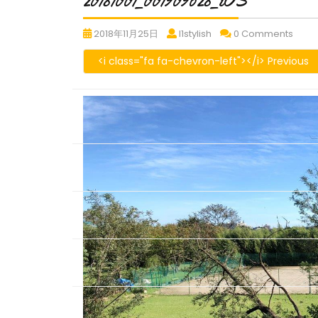
20181001_001909628_iOS
20181001_001909628_iOS
20181001_001909628_i
2018
2018年11月25日
l1stylish
0 Comments
<i class="fa fa-chevron-left"></i> Previous