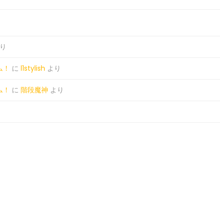
り
ム！
に
l1stylish
より
ム！
に
階段魔神
より