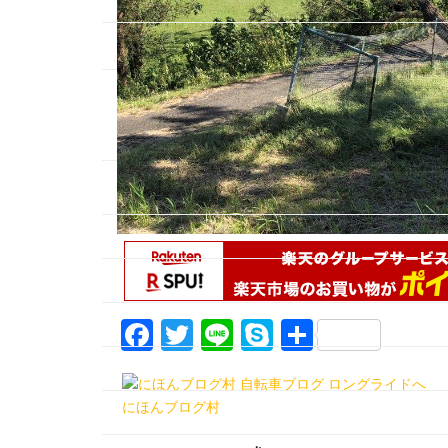
F
T
Li
S
共
a
w
n
k
有
c
itt
e
y
にほんブログ村
e
er
p