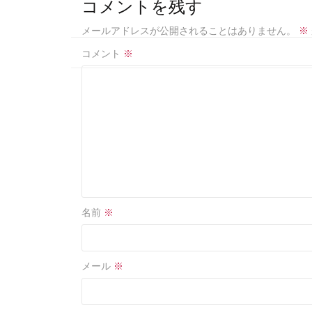
b
e
コメントを残す
o
メールアドレスが公開されることはありません。
※
o
コメント
※
k
名前
※
メール
※