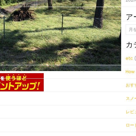
202
ア
ア
ー
カ
カ
イ
ブ
etc
(
How 
おす
スノ
レビ
ロー