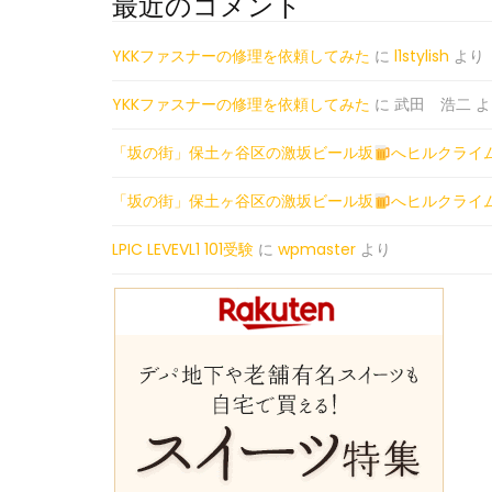
最近のコメント
YKKファスナーの修理を依頼してみた
に
l1stylish
より
YKKファスナーの修理を依頼してみた
に
武田 浩二
よ
「坂の街」保土ヶ谷区の激坂ビール坂
へヒルクライ
「坂の街」保土ヶ谷区の激坂ビール坂
へヒルクライ
LPIC LEVEVL1 101受験
に
wpmaster
より