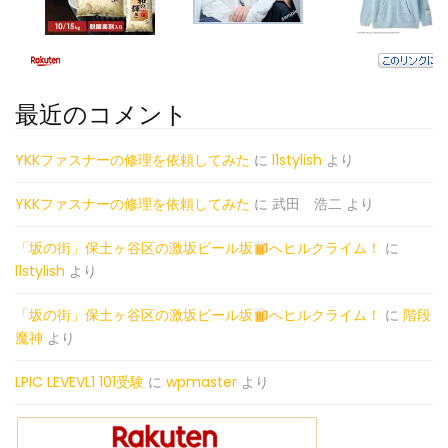
最近のコメント
YKKファスナーの修理を依頼してみた
に
l1stylish
より
YKKファスナーの修理を依頼してみた
に
武田 浩二
より
「坂の街」保土ヶ谷区の激坂ビール坂
へヒルクライム！
に
l1stylish
より
「坂の街」保土ヶ谷区の激坂ビール坂
へヒルクライム！
に
階段
魔神
より
LPIC LEVEVL1 101受験
に
wpmaster
より