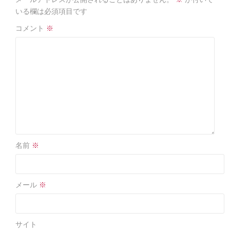
o
o
いる欄は必須項目です
k
コメント
※
名前
※
メール
※
サイト