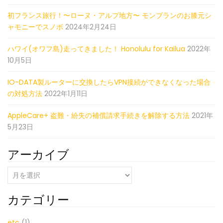
初フランス旅行！〜ローヌ・アルプ地方〜 モンブランのお膝元シ
ャモニーでスノボ
2024年2月24日
ハワイ(オワフ島)走ってきました！ Honolulu for Kailua
2022年
10月5日
IO-DATA製ルーターに交換したらVPN接続ができなくなった場合
の対処方法
2022年1月11日
AppleCare+ 盗難・紛失の補償請求手続きを解除する方法
2021年
5月23日
アーカイブ
ア
ー
カ
カテゴリー
イ
ブ
etc
(1)