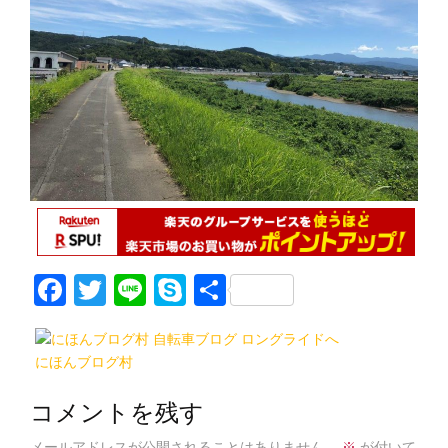
F
T
Li
S
共
a
w
n
k
有
c
itt
e
y
にほんブログ村
e
er
p
b
e
コメントを残す
メールアドレスが公開されることはありません。
※
が付いて