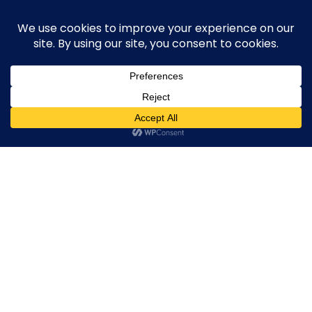
Skip
execute-stylife.com
Close
O
to
M
upload it including a road bike of l1stylish and
content
Menu
other hobbies
C
O
O
K
20180819_031615616_iOS
I
E
20180819_031615616_iOS
20180819_031615616_iOS
20180819_031615616
2018年9月9日
l1stylish
0 Comments
P
O
L
I
C
Y