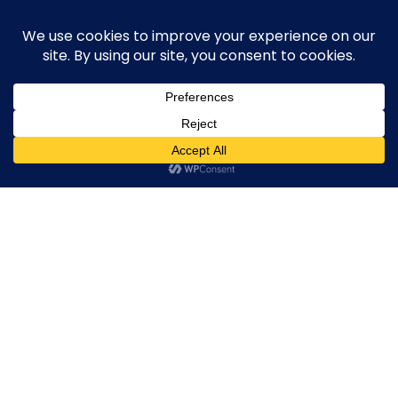
Skip
execute-stylife.com
Close
O
to
M
upload it including a road bike of l1stylish and
content
Menu
other hobbies
C
O
O
K
IMG_4467
I
E
IMG_4467
IMG_4467
IMG_4467
2019年3月13日
l1stylish
0 Comments
P
O
L
I
C
Y