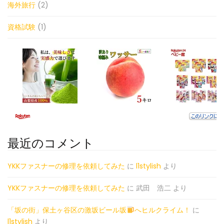
海外旅行
(2)
資格試験
(1)
最近のコメント
YKKファスナーの修理を依頼してみた
に
l1stylish
より
YKKファスナーの修理を依頼してみた
に
武田 浩二
より
「坂の街」保土ヶ谷区の激坂ビール坂
へヒルクライム！
に
l1stylish
より