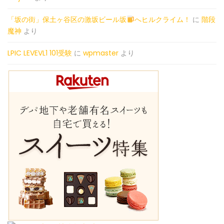
「坂の街」保土ヶ谷区の激坂ビール坂
へヒルクライム！
に
階段
魔神
より
LPIC LEVEVL1 101受験
に
wpmaster
より