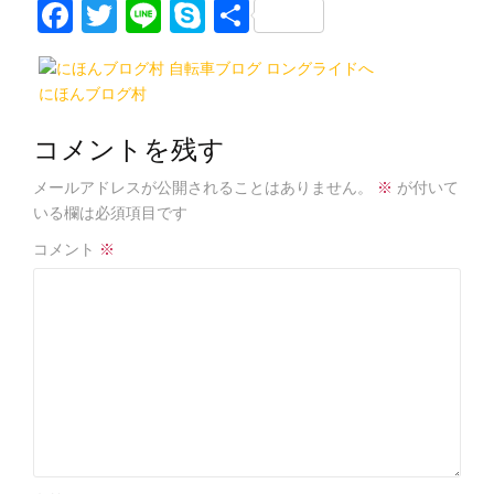
F
T
Li
S
共
a
w
n
k
有
c
itt
e
y
にほんブログ村
e
er
p
b
e
コメントを残す
o
メールアドレスが公開されることはありません。
※
が付いて
o
いる欄は必須項目です
k
コメント
※