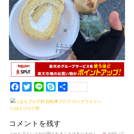
F
T
Li
S
共
a
w
n
k
有
c
itt
e
y
にほんブログ村
e
er
p
b
e
コメントを残す
メールアドレスが公開されることはありません。
※
が付いて