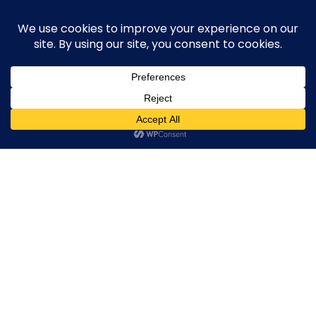
Skip
execute-stylife.com
Close
O
to
M
upload it including a road bike of l1stylish and
content
Menu
other hobbies
C
O
O
K
IMG_3832
I
E
IMG_3832
IMG_3832
IMG_3832
2019年3月28日
l1stylish
0 Comments
P
O
L
I
C
Y