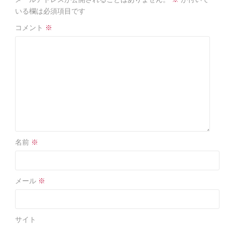
o
o
いる欄は必須項目です
k
コメント
※
名前
※
メール
※
サイト