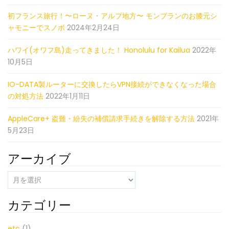
初フランス旅行！〜ローヌ・アルプ地方〜 モンブランのお膝元シ
ャモニーでスノボ
2024年2月24日
ハワイ(オワフ島)走ってきました！ Honolulu for Kailua
2022年
10月5日
IO-DATA製ルーターに交換したらVPN接続ができなくなった場合
の対処方法
2022年1月11日
AppleCare+ 盗難・紛失の補償請求手続きを解除する方法
2021年
5月23日
アーカイブ
ア
ー
カ
カテゴリー
イ
ブ
etc
(1)