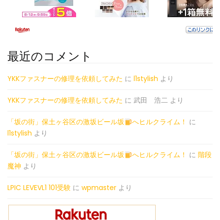
最近のコメント
YKKファスナーの修理を依頼してみた
に
l1stylish
より
YKKファスナーの修理を依頼してみた
に
武田 浩二
より
「坂の街」保土ヶ谷区の激坂ビール坂
へヒルクライム！
に
l1stylish
より
「坂の街」保土ヶ谷区の激坂ビール坂
へヒルクライム！
に
階段
魔神
より
LPIC LEVEVL1 101受験
に
wpmaster
より