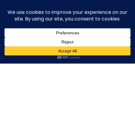
Skip
execute-stylife.com
Close
O
to
M
upload it including a road bike of l1stylish and
content
Menu
other hobbies
C
O
O
K
IMG_4348
I
E
IMG_4348
IMG_4348
IMG_4348
2024年2月24日
l1stylish
0 Comments
P
O
L
I
C
Y