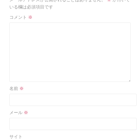
o
o
いる欄は必須項目です
k
コメント
※
名前
※
メール
※
サイト