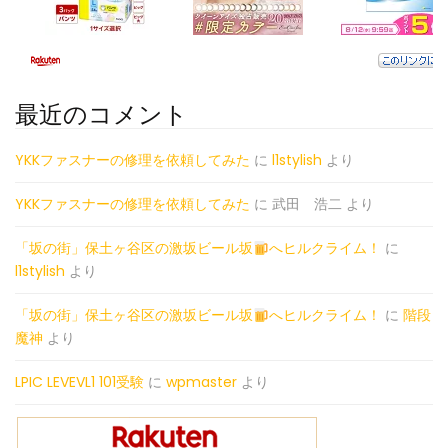
最近のコメント
YKKファスナーの修理を依頼してみた
に
l1stylish
より
YKKファスナーの修理を依頼してみた
に
武田 浩二
より
「坂の街」保土ヶ谷区の激坂ビール坂
へヒルクライム！
に
l1stylish
より
「坂の街」保土ヶ谷区の激坂ビール坂
へヒルクライム！
に
階段
魔神
より
LPIC LEVEVL1 101受験
に
wpmaster
より