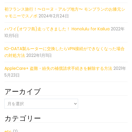
初フランス旅行！〜ローヌ・アルプ地方〜 モンブランのお膝元シ
ャモニーでスノボ
2024年2月24日
ハワイ(オワフ島)走ってきました！ Honolulu for Kailua
2022年
10月5日
IO-DATA製ルーターに交換したらVPN接続ができなくなった場合
の対処方法
2022年1月11日
AppleCare+ 盗難・紛失の補償請求手続きを解除する方法
2021年
5月23日
アーカイブ
ア
ー
カ
カテゴリー
イ
ブ
etc
(1)