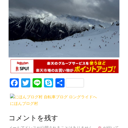
F
T
Li
S
共
a
w
n
k
有
c
itt
e
y
にほんブログ村
e
er
p
b
e
コメントを残す
メールアドレスが公開されることはありません。
※
が付いて