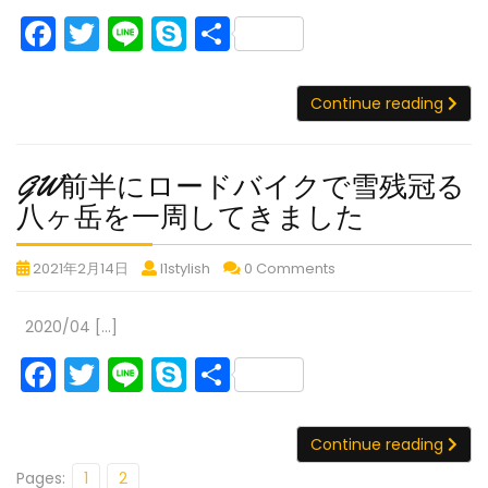
F
T
Li
S
共
a
w
n
k
有
ハ
c
itt
e
y
Con
Continue reading
ワ
e
er
p
イ
b
e
(オ
GW前半にロードバイクで雪残冠る
ワ
o
GW
フ
八ヶ岳を一周してきました
o
島)
前
走
k
GW
GW
GW
2021年2月14日
l1stylish
0 Comments
半
っ
前
前
前
に
て
半
半
半
2020/04 […]
ロ
き
に
に
に
ま
F
T
Li
S
共
ー
ロ
ロ
ロ
し
ー
ー
ー
ド
a
w
n
k
有
た！
ド
ド
ド
バ
GW
c
itt
e
y
バ
バ
バ
Honolulu
Con
Continue reading
前
イ
イ
イ
イ
for
e
er
p
半
Pages:
1
2
ク
ク
ク
Kailua