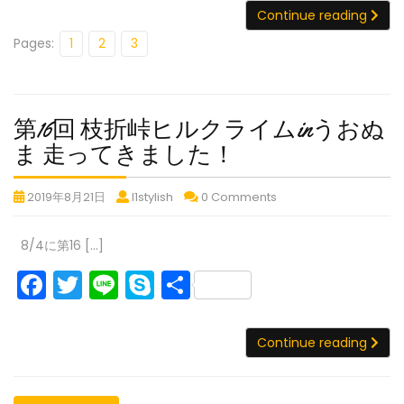
戦！
た
ツ
c
itt
e
y
戦！
戦！
戦！
い…
Con
Continue reading
ー
~
~
~
~
e
er
p
ル・
Pages:
1
2
3
山
山
山
山
b
e
ド・
岳
岳
岳
岳
NIKKO
チ
チ
チ
o
チ
2019
ャ
ャ
ャ
o
第16回 枝折峠ヒルクライムinうおぬ
ャ
参
レ
レ
レ
戦！
ン
ン
ン
k
第
ま 走ってきました！
レ
~
ジ
ジ
ジ
16
ン
コ
コ
コ
山
第
第
第
2019年8月21日
l1stylish
0 Comments
回
ジ
ー
ー
ー
岳
16
16
16
枝
コ
ス
ス
ス
チ
回
回
回
8/4に第16 […]
100km~
100km~
100km~
ャ
折
ー
枝
枝
枝
レ
F
T
Li
S
共
峠
折
折
折
ス
ン
峠
峠
峠
ヒ
100km~
a
w
n
k
有
ジ
ヒ
ヒ
ヒ
ル
第
c
itt
e
y
コ
ル
ル
ル
Con
Continue reading
16
ク
ー
ク
ク
ク
e
er
p
回
ス
ラ
ラ
ラ
ラ
b
e
枝
100km~
イ
イ
イ