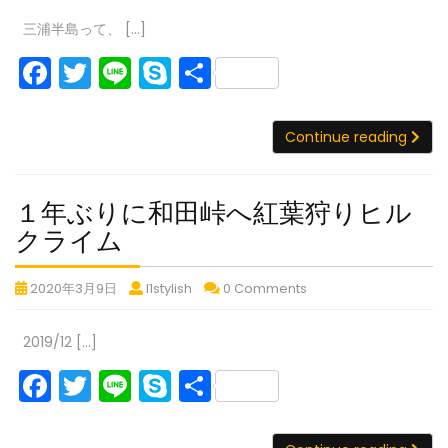
リ
浦
フ
島
島
島
ぐ
プ
島
湾
島
湾
島
湾
ー
半
三浦半島って、 […]
サ
サ
サ
南
ェ
ラ
（2
フ
（2
フ
（2
フ
イ
イ
in
イ
房
島
リ
F
T
Li
S
共
リ
日
ェ
日
ェ
日
ェ
ク
ク
ク
総・
房
ー
目）
リ
目）
リ
サ
目）
リ
ー
a
w
n
k
有
ル
ル
ル
三
in
ー
ー
ー
総
イ
ス
で
ス
ス
東
浦
c
itt
e
y
房
で
で
で
半
Con
Continue reading
タ
タ
タ
ク
京
つ
半
つ
つ
つ
総
e
er
p
ン
ン
ン
島
湾
ル
島
な
な
な
な
半
プ
プ
プ
b
e
フ
（2
サ
ぐ
ぐ
ぐ
ス
島
ぐ
ラ
ラ
ラ
１年ぶりに和田峠へ紅葉狩りヒル
ェ
イ
南
南
南
日
（2
o
タ
リ
リ
リ
南
１
リ
クライム
房
房
房
ク
日
目）
ー
ー
ー
o
ン
房
ー
総・
総・
総・
ル
年
目）
in
in
in
プ
で
三
三
三
k
ス
総・
１
１
１
2020年3月9日
l1stylish
0 Comments
ぶ
房
房
房
つ
浦
浦
浦
タ
ラ
年
年
年
三
総
総
総
り
半
半
半
な
ン
ぶ
ぶ
ぶ
リ
半
半
半
浦
2019/12 […]
に
島
島
島
ぐ
り
り
り
プ
島
島
島
ー
半
サ
サ
サ
南
F
T
Li
S
共
和
に
に
に
ラ
（1
（1
（1
イ
イ
in
イ
房
和
島
和
和
リ
田
日
日
日
a
w
n
k
有
ク
ク
ク
総・
田
田
田
房
ー
目）
サ
目）
目）
峠
１
ル
ル
ル
峠
峠
峠
三
in