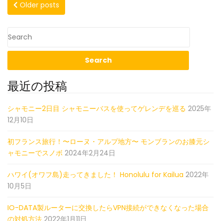
Posts
イ
折
Older posts
ム
ム
ム
o
ム
峠
in
in
in
navigation
o
in
ヒ
う
う
う
ル
お
お
お
k
う
ク
ぬ
ぬ
ぬ
お
ま
ま
ま
ラ
ぬ
走
走
走
イ
ま
っ
っ
っ
ム
最近の投稿
て
て
て
in
走
き
き
き
う
シャモニー2日目 シャモニーバスを使ってゲレンデを巡る
っ
2025年
ま
ま
ま
お
12月10日
て
し
し
し
ぬ
た！
た！
た！
き
ま
初フランス旅行！〜ローヌ・アルプ地方〜 モンブランのお膝元シ
ま
走
ャモニーでスノボ
2024年2月24日
っ
し
て
ハワイ(オワフ島)走ってきました！ Honolulu for Kailua
2022年
た！
き
10月5日
ま
し
IO-DATA製ルーターに交換したらVPN接続ができなくなった場合
た！
の対処方法
2022年1月11日