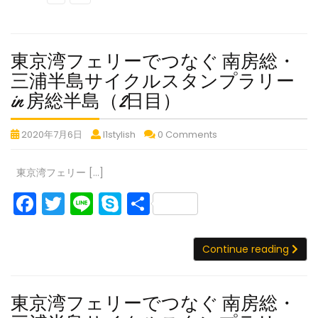
ク
b
e
に
で
で
で
で
ロ
雪
雪
雪
o
雪
ー
残
残
残
o
東京湾フェリーでつなぐ 南房総・
残
ド
冠
冠
冠
バ
る
る
る
k
三浦半島サイクルスタンプラリー
冠
イ
八
八
八
東
in 房総半島（2日目）
る
ヶ
ヶ
ヶ
ク
京
八
岳
岳
岳
で
東
東
東
2020年7月6日
l1stylish
0 Comments
湾
ヶ
を
を
を
雪
京
京
京
一
一
一
残
フ
岳
湾
湾
湾
周
周
周
冠
東京湾フェリー […]
ェ
を
フ
フ
フ
し
し
し
る
F
T
Li
S
共
リ
ェ
ェ
ェ
一
て
て
て
八
リ
リ
リ
き
き
ー
き
周
a
w
n
k
有
ヶ
ー
ー
ー
ま
ま
ま
で
し
岳
東
c
itt
e
y
で
で
で
し
し
し
Con
Continue reading
を
京
つ
て
つ
つ
つ
た
た
た
e
er
p
一
湾
な
な
な
な
き
b
e
周
フ
ぐ
ぐ
ぐ
ぐ
ま
東京湾フェリーでつなぐ 南房総・
し
ェ
南
南
南
o