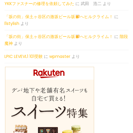
YKKファスナーの修理を依頼してみた
に
武田 浩二
より
「坂の街」保土ヶ谷区の激坂ビール坂
へヒルクライム！
に
l1stylish
より
「坂の街」保土ヶ谷区の激坂ビール坂
へヒルクライム！
に
階段
魔神
より
LPIC LEVEVL1 101受験
に
wpmaster
より