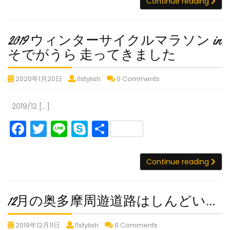
c
itt
e
y
総
Con
Continue reading
イ
年
へ
ス
ス
ス
へ
へ
へ
浦
房
e
er
p
半
ぶ
タ
タ
タ
ク
紅
紅
紅
紅
半
総
b
e
り
ン
ン
ン
島
葉
葉
葉
ル
島
葉
半
2019 ウィンターサイクルマラソン in
プ
プ
プ
に
狩
狩
狩
（1
o
サ
ス
島
狩
ラ
ラ
ラ
2019
和
そでがうら 走ってきました
り
り
り
イ
日
（1
o
タ
リ
リ
リ
り
田
ヒ
ヒ
ヒ
ウ
ク
日
目）
ー
ー
ー
ン
峠
ル
ル
ル
k
ヒ
2019
2019
2019
2020年1月20日
l1stylish
0 Comments
ル
ィ
目）
in
in
in
へ
ク
ク
ク
プ
ウ
ウ
ウ
ス
ル
ン
三
三
三
ラ
ラ
ラ
紅
ィ
ィ
ィ
タ
ラ
ク
2019/12 […]
浦
浦
浦
タ
イ
イ
イ
葉
ン
ン
ン
ン
リ
半
半
半
ラ
ム
ム
ム
狩
F
T
Li
S
共
ー
タ
タ
タ
プ
島
島
島
ー
り
ー
イ
ー
ー
サ
ラ
a
w
n
k
有
ヒ
サ
サ
サ
in
ム
リ
イ
2019
c
itt
e
y
イ
イ
イ
ル
三
Con
Continue reading
ー
ウ
ク
ク
ク
ク
ク
e
er
p
in
浦
ィ
ル
ル
ル
ル
ラ
三
b
e
ン
半
マ
マ
マ
イ
マ
12
浦
12月の奥多摩周遊道路はしんどい…
タ
ラ
ラ
ラ
島
o
ム
ラ
半
月
ー
ソ
ソ
ソ
o
島
ソ
サ
12
12
12
ン
ン
ン
2019年12月11日
l1stylish
0 Comments
の