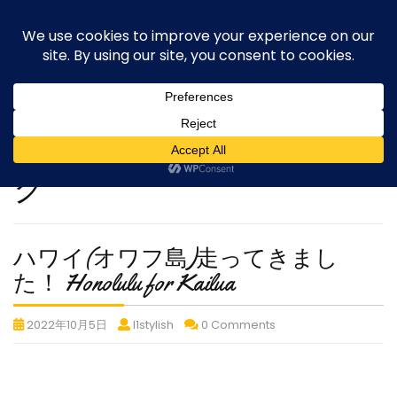
Skip
execute-stylife.com
Close
O
to
M
upload it including a road bike of l1stylish and
content
Menu
other hobbies
C
O
O
K
I
カテゴリー:
ロードバイ
E
ク
P
O
L
I
C
ハワイ(オワフ島)走ってきまし
Y
ハ
た！ Honolulu for Kailua
ワ
ハ
ハ
ハ
2022年10月5日
l1stylish
0 Comments
イ
ワ
ワ
ワ
(オ
イ
イ
イ
ワ
(オ
(オ
(オ