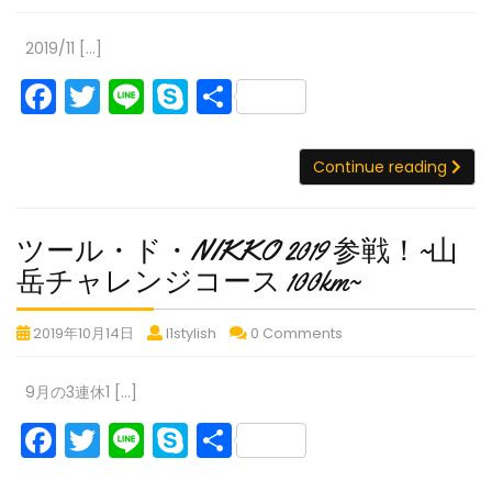
イ
月
月
月
in
in
in
k
ン
奥
の
の
の
ク
そ
そ
そ
in
2019/11 […]
多
奥
奥
奥
で
で
で
ル
そ
F
T
Li
S
共
摩
多
多
多
が
が
が
マ
摩
摩
摩
で
う
う
う
ラ
周
a
w
n
k
有
周
周
周
ら
ら
ら
ソ
が
遊
12
c
itt
e
y
遊
遊
遊
走
走
走
ン
Con
Continue reading
う
月
道
道
道
道
っ
っ
っ
e
er
p
in
の
ら
路
路
路
て
て
て
路
そ
b
e
奥
は
は
は
き
き
き
走
は
で
ツール・ド・NIKKO 2019 参戦！~山
多
し
し
し
ま
ま
ま
o
っ
が
し
ツ
摩
岳チャレンジコース 100km~
ん
ん
ん
し
し
し
う
o
て
ん
周
ど
ど
ど
た
た
た
ー
ら
き
遊
い…
い…
い…
k
ど
ツ
ツ
ツ
2019年10月14日
l1stylish
0 Comments
ル・
走
道
ま
ー
ー
ー
い
っ
ド・
路
ル・
ル・
ル・
し
て
9月の3連休1 […]
NIKKO
は
ド・
ド・
ド・
き
た
し
F
T
Li
S
共
2019
NIKKO
NIKKO
NIKKO
ま
ん
2019
2019
2019
参
a
w
n
k
有
し
ど
参
参
参