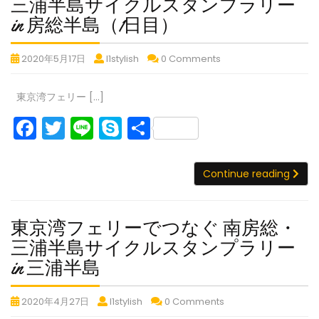
南
し
て
リ
三浦半島サイクルスタンプラリー
房
房
房
o
房
き
ー
た
総・
総・
総・
東
in 房総半島（1日目）
ま
で
三
三
三
k
総・
京
し
つ
浦
浦
浦
三
東
東
東
2020年5月17日
l1stylish
0 Comments
湾
半
半
半
た
な
京
京
京
浦
フ
島
島
島
ぐ
湾
湾
湾
半
東京湾フェリー […]
サ
サ
サ
南
ェ
フ
フ
フ
イ
イ
イ
房
島
F
T
Li
S
共
リ
ェ
ェ
ェ
ク
ク
ク
総・
リ
リ
サ
リ
ー
a
w
n
k
有
ル
ル
ル
三
ー
ー
ー
イ
ス
ス
で
ス
東
浦
c
itt
e
y
で
で
で
Con
Continue reading
タ
タ
タ
ク
京
つ
半
つ
つ
つ
e
er
p
ン
ン
ン
湾
ル
島
な
な
な
な
プ
プ
プ
b
e
フ
サ
ぐ
ぐ
ぐ
ス
ぐ
ラ
ラ
ラ
東京湾フェリーでつなぐ 南房総・
ェ
イ
南
南
南
o
タ
リ
リ
リ
南
リ
三浦半島サイクルスタンプラリー
房
房
房
ク
ー
ー
ー
o
ン
房
ー
総・
総・
総・
ル
東
in 三浦半島
in
in
in
プ
で
三
三
三
k
ス
総・
京
房
房
房
つ
浦
浦
浦
タ
ラ
三
総
東
総
東
総
東
2020年4月27日
l1stylish
0 Comments
湾
半
半
半
な
ン
半
京
半
京
半
京